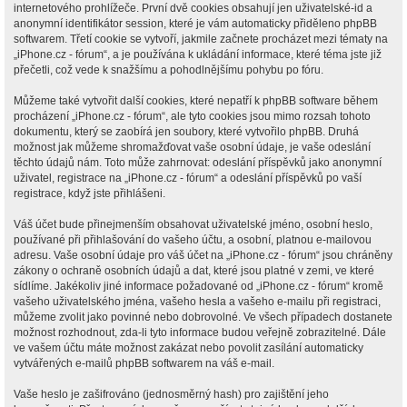
internetového prohlížeče. První dvě cookies obsahují jen uživatelské-id a
anonymní identifikátor session, které je vám automaticky přiděleno phpBB
softwarem. Třetí cookie se vytvoří, jakmile začnete procházet mezi tématy na
„iPhone.cz - fórum“, a je používána k ukládání informace, které téma jste již
přečetli, což vede k snažšímu a pohodlnějšímu pohybu po fóru.
Můžeme také vytvořit další cookies, které nepatří k phpBB software během
procházení „iPhone.cz - fórum“, ale tyto cookies jsou mimo rozsah tohoto
dokumentu, který se zaobírá jen soubory, které vytvořilo phpBB. Druhá
možnost jak můžeme shromažďovat vaše osobní údaje, je vaše odeslání
těchto údajů nám. Toto může zahrnovat: odeslání příspěvků jako anonymní
uživatel, registrace na „iPhone.cz - fórum“ a odeslání příspěvků po vaší
registrace, když jste přihlášeni.
Váš účet bude přinejmenším obsahovat uživatelské jméno, osobní heslo,
používané při přihlašování do vašeho účtu, a osobní, platnou e-mailovou
adresu. Vaše osobní údaje pro váš účet na „iPhone.cz - fórum“ jsou chráněny
zákony o ochraně osobních údajů a dat, které jsou platné v zemi, ve které
sídlíme. Jakékoliv jiné informace požadované od „iPhone.cz - fórum“ kromě
vašeho uživatelského jména, vašeho hesla a vašeho e-mailu při registraci,
můžeme zvolit jako povinné nebo dobrovolné. Ve všech případech dostanete
možnost rozhodnout, zda-li tyto informace budou veřejně zobrazitelné. Dále
ve vašem účtu máte možnost zakázat nebo povolit zasílání automaticky
vytvářených e-mailů phpBB softwarem na váš e-mail.
Vaše heslo je zašifrováno (jednosměrný hash) pro zajištění jeho