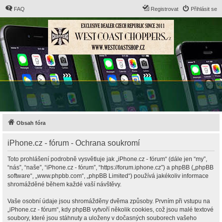
FAQ
Registrovat
Přihlásit se
Obsah fóra
iPhone.cz - fórum - Ochrana soukromí
Toto prohlášení podrobně vysvětluje jak „iPhone.cz - fórum“ (dále jen “my”,
“nás”, “naše”, “iPhone.cz - fórum”, “https://forum.iphone.cz”) a phpBB („phpBB
software“, „www.phpbb.com“, „phpBB Limited“) používá jakékoliv informace
shromážděné během každé vaší návštěvy.
Vaše osobní údaje jsou shromážděny dvěma způsoby. Prvním při vstupu na
„iPhone.cz - fórum“, kdy phpBB vytvoří několik cookies, což jsou malé textové
soubory, které jsou stáhnuty a uloženy v dočasných souborech vašeho