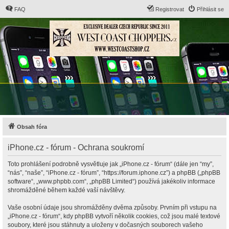
FAQ
Registrovat
Přihlásit se
Obsah fóra
iPhone.cz - fórum - Ochrana soukromí
Toto prohlášení podrobně vysvětluje jak „iPhone.cz - fórum“ (dále jen “my”,
“nás”, “naše”, “iPhone.cz - fórum”, “https://forum.iphone.cz”) a phpBB („phpBB
software“, „www.phpbb.com“, „phpBB Limited“) používá jakékoliv informace
shromážděné během každé vaší návštěvy.
Vaše osobní údaje jsou shromážděny dvěma způsoby. Prvním při vstupu na
„iPhone.cz - fórum“, kdy phpBB vytvoří několik cookies, což jsou malé textové
soubory, které jsou stáhnuty a uloženy v dočasných souborech vašeho