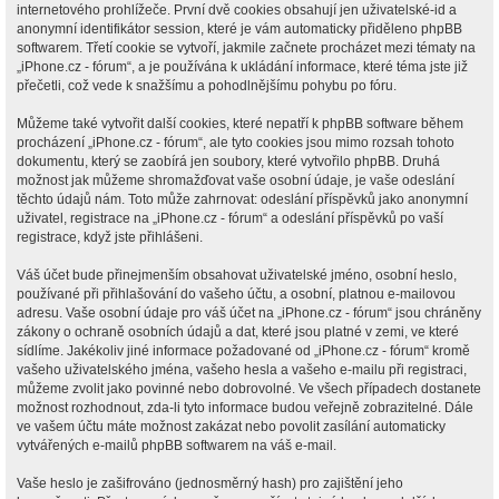
internetového prohlížeče. První dvě cookies obsahují jen uživatelské-id a
anonymní identifikátor session, které je vám automaticky přiděleno phpBB
softwarem. Třetí cookie se vytvoří, jakmile začnete procházet mezi tématy na
„iPhone.cz - fórum“, a je používána k ukládání informace, které téma jste již
přečetli, což vede k snažšímu a pohodlnějšímu pohybu po fóru.
Můžeme také vytvořit další cookies, které nepatří k phpBB software během
procházení „iPhone.cz - fórum“, ale tyto cookies jsou mimo rozsah tohoto
dokumentu, který se zaobírá jen soubory, které vytvořilo phpBB. Druhá
možnost jak můžeme shromažďovat vaše osobní údaje, je vaše odeslání
těchto údajů nám. Toto může zahrnovat: odeslání příspěvků jako anonymní
uživatel, registrace na „iPhone.cz - fórum“ a odeslání příspěvků po vaší
registrace, když jste přihlášeni.
Váš účet bude přinejmenším obsahovat uživatelské jméno, osobní heslo,
používané při přihlašování do vašeho účtu, a osobní, platnou e-mailovou
adresu. Vaše osobní údaje pro váš účet na „iPhone.cz - fórum“ jsou chráněny
zákony o ochraně osobních údajů a dat, které jsou platné v zemi, ve které
sídlíme. Jakékoliv jiné informace požadované od „iPhone.cz - fórum“ kromě
vašeho uživatelského jména, vašeho hesla a vašeho e-mailu při registraci,
můžeme zvolit jako povinné nebo dobrovolné. Ve všech případech dostanete
možnost rozhodnout, zda-li tyto informace budou veřejně zobrazitelné. Dále
ve vašem účtu máte možnost zakázat nebo povolit zasílání automaticky
vytvářených e-mailů phpBB softwarem na váš e-mail.
Vaše heslo je zašifrováno (jednosměrný hash) pro zajištění jeho