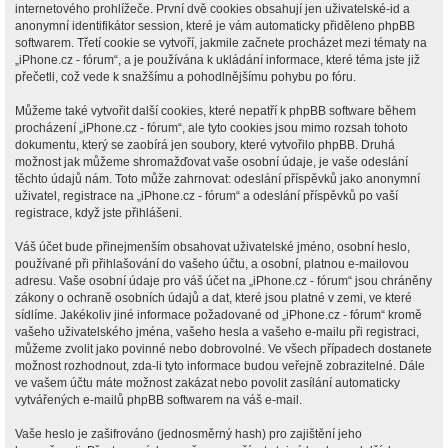
internetového prohlížeče. První dvě cookies obsahují jen uživatelské-id a
anonymní identifikátor session, které je vám automaticky přiděleno phpBB
softwarem. Třetí cookie se vytvoří, jakmile začnete procházet mezi tématy na
„iPhone.cz - fórum“, a je používána k ukládání informace, které téma jste již
přečetli, což vede k snažšímu a pohodlnějšímu pohybu po fóru.
Můžeme také vytvořit další cookies, které nepatří k phpBB software během
procházení „iPhone.cz - fórum“, ale tyto cookies jsou mimo rozsah tohoto
dokumentu, který se zaobírá jen soubory, které vytvořilo phpBB. Druhá
možnost jak můžeme shromažďovat vaše osobní údaje, je vaše odeslání
těchto údajů nám. Toto může zahrnovat: odeslání příspěvků jako anonymní
uživatel, registrace na „iPhone.cz - fórum“ a odeslání příspěvků po vaší
registrace, když jste přihlášeni.
Váš účet bude přinejmenším obsahovat uživatelské jméno, osobní heslo,
používané při přihlašování do vašeho účtu, a osobní, platnou e-mailovou
adresu. Vaše osobní údaje pro váš účet na „iPhone.cz - fórum“ jsou chráněny
zákony o ochraně osobních údajů a dat, které jsou platné v zemi, ve které
sídlíme. Jakékoliv jiné informace požadované od „iPhone.cz - fórum“ kromě
vašeho uživatelského jména, vašeho hesla a vašeho e-mailu při registraci,
můžeme zvolit jako povinné nebo dobrovolné. Ve všech případech dostanete
možnost rozhodnout, zda-li tyto informace budou veřejně zobrazitelné. Dále
ve vašem účtu máte možnost zakázat nebo povolit zasílání automaticky
vytvářených e-mailů phpBB softwarem na váš e-mail.
Vaše heslo je zašifrováno (jednosměrný hash) pro zajištění jeho