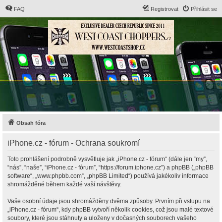
FAQ
Registrovat
Přihlásit se
Obsah fóra
iPhone.cz - fórum - Ochrana soukromí
Toto prohlášení podrobně vysvětluje jak „iPhone.cz - fórum“ (dále jen “my”,
“nás”, “naše”, “iPhone.cz - fórum”, “https://forum.iphone.cz”) a phpBB („phpBB
software“, „www.phpbb.com“, „phpBB Limited“) používá jakékoliv informace
shromážděné během každé vaší návštěvy.
Vaše osobní údaje jsou shromážděny dvěma způsoby. Prvním při vstupu na
„iPhone.cz - fórum“, kdy phpBB vytvoří několik cookies, což jsou malé textové
soubory, které jsou stáhnuty a uloženy v dočasných souborech vašeho