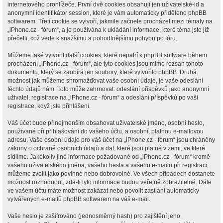
internetového prohlížeče. První dvě cookies obsahují jen uživatelské-id a
anonymní identifikátor session, které je vám automaticky přiděleno phpBB
softwarem. Třetí cookie se vytvoří, jakmile začnete procházet mezi tématy na
„iPhone.cz - fórum“, a je používána k ukládání informace, které téma jste již
přečetli, což vede k snažšímu a pohodlnějšímu pohybu po fóru.
Můžeme také vytvořit další cookies, které nepatří k phpBB software během
procházení „iPhone.cz - fórum“, ale tyto cookies jsou mimo rozsah tohoto
dokumentu, který se zaobírá jen soubory, které vytvořilo phpBB. Druhá
možnost jak můžeme shromažďovat vaše osobní údaje, je vaše odeslání
těchto údajů nám. Toto může zahrnovat: odeslání příspěvků jako anonymní
uživatel, registrace na „iPhone.cz - fórum“ a odeslání příspěvků po vaší
registrace, když jste přihlášeni.
Váš účet bude přinejmenším obsahovat uživatelské jméno, osobní heslo,
používané při přihlašování do vašeho účtu, a osobní, platnou e-mailovou
adresu. Vaše osobní údaje pro váš účet na „iPhone.cz - fórum“ jsou chráněny
zákony o ochraně osobních údajů a dat, které jsou platné v zemi, ve které
sídlíme. Jakékoliv jiné informace požadované od „iPhone.cz - fórum“ kromě
vašeho uživatelského jména, vašeho hesla a vašeho e-mailu při registraci,
můžeme zvolit jako povinné nebo dobrovolné. Ve všech případech dostanete
možnost rozhodnout, zda-li tyto informace budou veřejně zobrazitelné. Dále
ve vašem účtu máte možnost zakázat nebo povolit zasílání automaticky
vytvářených e-mailů phpBB softwarem na váš e-mail.
Vaše heslo je zašifrováno (jednosměrný hash) pro zajištění jeho