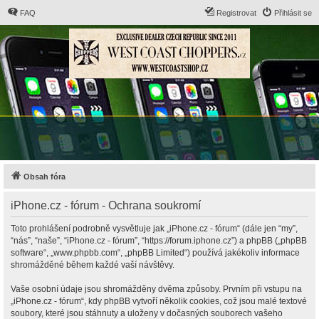
FAQ
Registrovat
Přihlásit se
Obsah fóra
iPhone.cz - fórum - Ochrana soukromí
Toto prohlášení podrobně vysvětluje jak „iPhone.cz - fórum“ (dále jen “my”,
“nás”, “naše”, “iPhone.cz - fórum”, “https://forum.iphone.cz”) a phpBB („phpBB
software“, „www.phpbb.com“, „phpBB Limited“) používá jakékoliv informace
shromážděné během každé vaší návštěvy.
Vaše osobní údaje jsou shromážděny dvěma způsoby. Prvním při vstupu na
„iPhone.cz - fórum“, kdy phpBB vytvoří několik cookies, což jsou malé textové
soubory, které jsou stáhnuty a uloženy v dočasných souborech vašeho