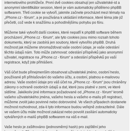
internetového prohlížeče. První dvě cookies obsahují jen uživatelské-id a
anonymní identifikátor session, které je vám automaticky přiděleno phpBB
softwarem. Třetí cookie se vytvoří, jakmile začnete procházet mezi tématy na
„iPhone.cz - fórum“, a je používána k ukládání informace, které téma jste již
přečetli, což vede k snažšímu a pohodlnějšímu pohybu po fóru.
Můžeme také vytvořit další cookies, které nepatří k phpBB software během
procházení „iPhone.cz - fórum“, ale tyto cookies jsou mimo rozsah tohoto
dokumentu, který se zaobírá jen soubory, které vytvořilo phpBB. Druhá
možnost jak můžeme shromažďovat vaše osobní údaje, je vaše odeslání
těchto údajů nám. Toto může zahrnovat: odeslání příspěvků jako anonymní
uživatel, registrace na „iPhone.cz - fórum“ a odeslání příspěvků po vaší
registrace, když jste přihlášeni.
Váš účet bude přinejmenším obsahovat uživatelské jméno, osobní heslo,
používané při přihlašování do vašeho účtu, a osobní, platnou e-mailovou
adresu. Vaše osobní údaje pro váš účet na „iPhone.cz - fórum“ jsou chráněny
zákony o ochraně osobních údajů a dat, které jsou platné v zemi, ve které
sídlíme. Jakékoliv jiné informace požadované od „iPhone.cz - fórum“ kromě
vašeho uživatelského jména, vašeho hesla a vašeho e-mailu při registraci,
můžeme zvolit jako povinné nebo dobrovolné. Ve všech případech dostanete
možnost rozhodnout, zda-li tyto informace budou veřejně zobrazitelné. Dále
ve vašem účtu máte možnost zakázat nebo povolit zasílání automaticky
vytvářených e-mailů phpBB softwarem na váš e-mail.
Vaše heslo je zašifrováno (jednosměrný hash) pro zajištění jeho