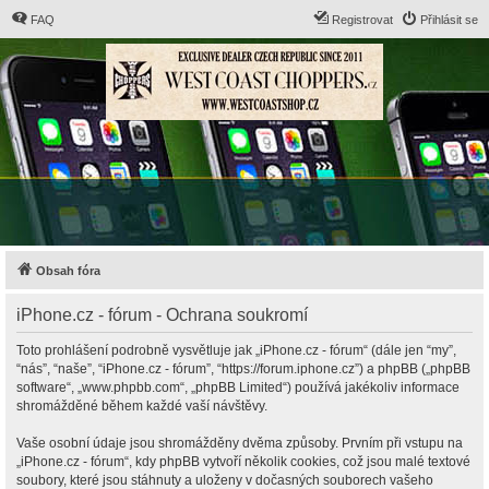
FAQ
Registrovat
Přihlásit se
Obsah fóra
iPhone.cz - fórum - Ochrana soukromí
Toto prohlášení podrobně vysvětluje jak „iPhone.cz - fórum“ (dále jen “my”,
“nás”, “naše”, “iPhone.cz - fórum”, “https://forum.iphone.cz”) a phpBB („phpBB
software“, „www.phpbb.com“, „phpBB Limited“) používá jakékoliv informace
shromážděné během každé vaší návštěvy.
Vaše osobní údaje jsou shromážděny dvěma způsoby. Prvním při vstupu na
„iPhone.cz - fórum“, kdy phpBB vytvoří několik cookies, což jsou malé textové
soubory, které jsou stáhnuty a uloženy v dočasných souborech vašeho