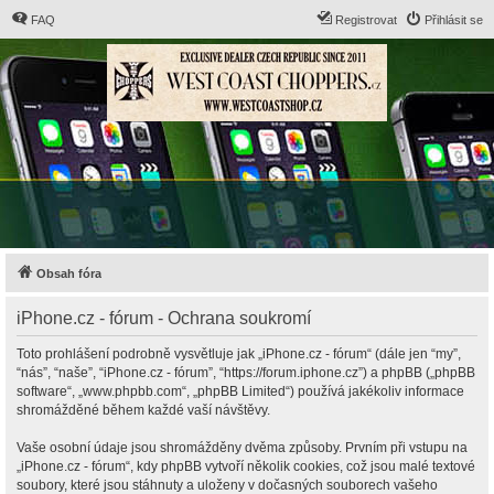
FAQ
Registrovat
Přihlásit se
Obsah fóra
iPhone.cz - fórum - Ochrana soukromí
Toto prohlášení podrobně vysvětluje jak „iPhone.cz - fórum“ (dále jen “my”,
“nás”, “naše”, “iPhone.cz - fórum”, “https://forum.iphone.cz”) a phpBB („phpBB
software“, „www.phpbb.com“, „phpBB Limited“) používá jakékoliv informace
shromážděné během každé vaší návštěvy.
Vaše osobní údaje jsou shromážděny dvěma způsoby. Prvním při vstupu na
„iPhone.cz - fórum“, kdy phpBB vytvoří několik cookies, což jsou malé textové
soubory, které jsou stáhnuty a uloženy v dočasných souborech vašeho