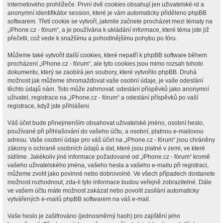
internetového prohlížeče. První dvě cookies obsahují jen uživatelské-id a
anonymní identifikátor session, které je vám automaticky přiděleno phpBB
softwarem. Třetí cookie se vytvoří, jakmile začnete procházet mezi tématy na
„iPhone.cz - fórum“, a je používána k ukládání informace, které téma jste již
přečetli, což vede k snažšímu a pohodlnějšímu pohybu po fóru.
Můžeme také vytvořit další cookies, které nepatří k phpBB software během
procházení „iPhone.cz - fórum“, ale tyto cookies jsou mimo rozsah tohoto
dokumentu, který se zaobírá jen soubory, které vytvořilo phpBB. Druhá
možnost jak můžeme shromažďovat vaše osobní údaje, je vaše odeslání
těchto údajů nám. Toto může zahrnovat: odeslání příspěvků jako anonymní
uživatel, registrace na „iPhone.cz - fórum“ a odeslání příspěvků po vaší
registrace, když jste přihlášeni.
Váš účet bude přinejmenším obsahovat uživatelské jméno, osobní heslo,
používané při přihlašování do vašeho účtu, a osobní, platnou e-mailovou
adresu. Vaše osobní údaje pro váš účet na „iPhone.cz - fórum“ jsou chráněny
zákony o ochraně osobních údajů a dat, které jsou platné v zemi, ve které
sídlíme. Jakékoliv jiné informace požadované od „iPhone.cz - fórum“ kromě
vašeho uživatelského jména, vašeho hesla a vašeho e-mailu při registraci,
můžeme zvolit jako povinné nebo dobrovolné. Ve všech případech dostanete
možnost rozhodnout, zda-li tyto informace budou veřejně zobrazitelné. Dále
ve vašem účtu máte možnost zakázat nebo povolit zasílání automaticky
vytvářených e-mailů phpBB softwarem na váš e-mail.
Vaše heslo je zašifrováno (jednosměrný hash) pro zajištění jeho