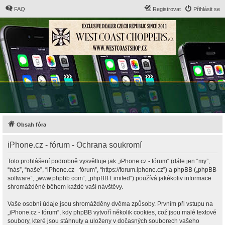
FAQ
Registrovat
Přihlásit se
Obsah fóra
iPhone.cz - fórum - Ochrana soukromí
Toto prohlášení podrobně vysvětluje jak „iPhone.cz - fórum“ (dále jen “my”,
“nás”, “naše”, “iPhone.cz - fórum”, “https://forum.iphone.cz”) a phpBB („phpBB
software“, „www.phpbb.com“, „phpBB Limited“) používá jakékoliv informace
shromážděné během každé vaší návštěvy.
Vaše osobní údaje jsou shromážděny dvěma způsoby. Prvním při vstupu na
„iPhone.cz - fórum“, kdy phpBB vytvoří několik cookies, což jsou malé textové
soubory, které jsou stáhnuty a uloženy v dočasných souborech vašeho