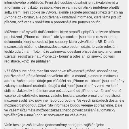
internetového prohlížeče. První dvě cookies obsahují jen uživatelské-id a
anonymní identifikátor session, které je vám automaticky přiděleno phpBB
softwarem. Třetí cookie se vytvoří, jakmile začnete procházet mezi tématy na
„iPhone.cz - fórum“, a je používána k ukládání informace, které téma jste již
přečetli, což vede k snažšímu a pohodlnějšímu pohybu po fóru.
Můžeme také vytvořit další cookies, které nepatří k phpBB software během
procházení „iPhone.cz - fórum“, ale tyto cookies jsou mimo rozsah tohoto
dokumentu, který se zaobírá jen soubory, které vytvořilo phpBB. Druhá
možnost jak můžeme shromažďovat vaše osobní údaje, je vaše odeslání
těchto údajů nám. Toto může zahrnovat: odeslání příspěvků jako anonymní
uživatel, registrace na „iPhone.cz - fórum“ a odeslání příspěvků po vaší
registrace, když jste přihlášeni.
Váš účet bude přinejmenším obsahovat uživatelské jméno, osobní heslo,
používané při přihlašování do vašeho účtu, a osobní, platnou e-mailovou
adresu. Vaše osobní údaje pro váš účet na „iPhone.cz - fórum“ jsou chráněny
zákony o ochraně osobních údajů a dat, které jsou platné v zemi, ve které
sídlíme. Jakékoliv jiné informace požadované od „iPhone.cz - fórum“ kromě
vašeho uživatelského jména, vašeho hesla a vašeho e-mailu při registraci,
můžeme zvolit jako povinné nebo dobrovolné. Ve všech případech dostanete
možnost rozhodnout, zda-li tyto informace budou veřejně zobrazitelné. Dále
ve vašem účtu máte možnost zakázat nebo povolit zasílání automaticky
vytvářených e-mailů phpBB softwarem na váš e-mail.
Vaše heslo je zašifrováno (jednosměrný hash) pro zajištění jeho