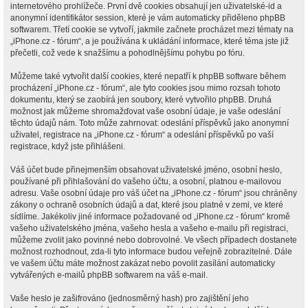
internetového prohlížeče. První dvě cookies obsahují jen uživatelské-id a
anonymní identifikátor session, které je vám automaticky přiděleno phpBB
softwarem. Třetí cookie se vytvoří, jakmile začnete procházet mezi tématy na
„iPhone.cz - fórum“, a je používána k ukládání informace, které téma jste již
přečetli, což vede k snažšímu a pohodlnějšímu pohybu po fóru.
Můžeme také vytvořit další cookies, které nepatří k phpBB software během
procházení „iPhone.cz - fórum“, ale tyto cookies jsou mimo rozsah tohoto
dokumentu, který se zaobírá jen soubory, které vytvořilo phpBB. Druhá
možnost jak můžeme shromažďovat vaše osobní údaje, je vaše odeslání
těchto údajů nám. Toto může zahrnovat: odeslání příspěvků jako anonymní
uživatel, registrace na „iPhone.cz - fórum“ a odeslání příspěvků po vaší
registrace, když jste přihlášeni.
Váš účet bude přinejmenším obsahovat uživatelské jméno, osobní heslo,
používané při přihlašování do vašeho účtu, a osobní, platnou e-mailovou
adresu. Vaše osobní údaje pro váš účet na „iPhone.cz - fórum“ jsou chráněny
zákony o ochraně osobních údajů a dat, které jsou platné v zemi, ve které
sídlíme. Jakékoliv jiné informace požadované od „iPhone.cz - fórum“ kromě
vašeho uživatelského jména, vašeho hesla a vašeho e-mailu při registraci,
můžeme zvolit jako povinné nebo dobrovolné. Ve všech případech dostanete
možnost rozhodnout, zda-li tyto informace budou veřejně zobrazitelné. Dále
ve vašem účtu máte možnost zakázat nebo povolit zasílání automaticky
vytvářených e-mailů phpBB softwarem na váš e-mail.
Vaše heslo je zašifrováno (jednosměrný hash) pro zajištění jeho