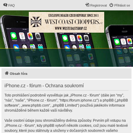
FAQ
Registrovat
Přihlásit se
Obsah fóra
iPhone.cz - fórum - Ochrana soukromí
Toto prohlášení podrobně vysvětluje jak „iPhone.cz - fórum“ (dále jen “my”,
“nás”, “naše”, “iPhone.cz - fórum”, “https://forum.iphone.cz”) a phpBB („phpBB
software“, „www.phpbb.com“, „phpBB Limited“) používá jakékoliv informace
shromážděné během každé vaší návštěvy.
Vaše osobní údaje jsou shromážděny dvěma způsoby. Prvním při vstupu na
„iPhone.cz - fórum“, kdy phpBB vytvoří několik cookies, což jsou malé textové
soubory, které jsou stáhnuty a uloženy v dočasných souborech vašeho