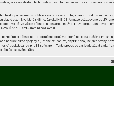
je, je vaše odeslání těchto údajů nám. Toto může zahrnovat: odeslání příspěvků 
í heslo, používané při přihlašování do vašeho účtu, a osobní, platnou e-mailovou
ou platné v zemi, ve které sídlíme. Jakékoliv jiné informace požadované od „iPho
ebo dobrovolné. Ve všech případech dostanete možnost rozhodnout, zda-li tyto inf
h e-mailů phpBB softwarem na váš e-mail.
o bezpečnosti. Přesto není doporučeno používat stejné heslo na dalších stránkách.
ípadě nebude nikdo spojený s „iPhone.cz - fórum“, phpBB nebo jiné, třetí strany, p
é heslo“ poskytovanou phpBB softwarem. Tento proces po vás bude žádat zadaní v
 přihlásit ke svému účtu.