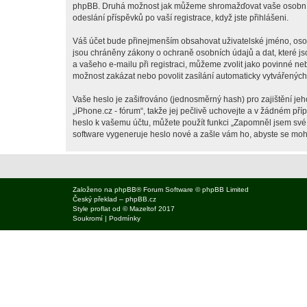
phpBB. Druhá možnost jak můžeme shromažďovat vaše osobní úda
odeslání příspěvků po vaší registrace, když jste přihlášeni.
Váš účet bude přinejmenším obsahovat uživatelské jméno, osobn
jsou chráněny zákony o ochraně osobních údajů a dat, které js
a vašeho e-mailu při registraci, můžeme zvolit jako povinné n
možnost zakázat nebo povolit zasílání automaticky vytvářenýc
Vaše heslo je zašifrováno (jednosměrný hash) pro zajištění jeh
„iPhone.cz - fórum“, takže jej pečlivě uchovejte a v žádném př
heslo k vašemu účtu, můžete použít funkci „Zapomněl jsem sv
software vygeneruje heslo nové a zašle vám ho, abyste se mohli
Založeno na
phpBB
® Forum Software © phpBB Limited
Český překlad –
phpBB.cz
Style
proflat
od ©
Mazeltof
2017
Soukromí
|
Podmínky