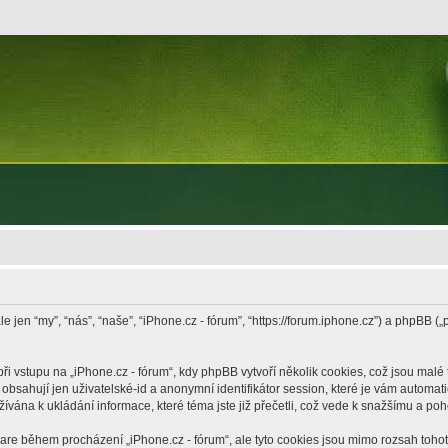
le jen “my”, “nás”, “naše”, “iPhone.cz - fórum”, “https://forum.iphone.cz”) a phpB
vstupu na „iPhone.cz - fórum“, kdy phpBB vytvoří několik cookies, což jsou malé 
bsahují jen uživatelské-id a anonymní identifikátor session, které je vám automati
žívána k ukládání informace, které téma jste již přečetli, což vede k snažšímu a po
ware během procházení „iPhone.cz - fórum“, ale tyto cookies jsou mimo rozsah tohoto