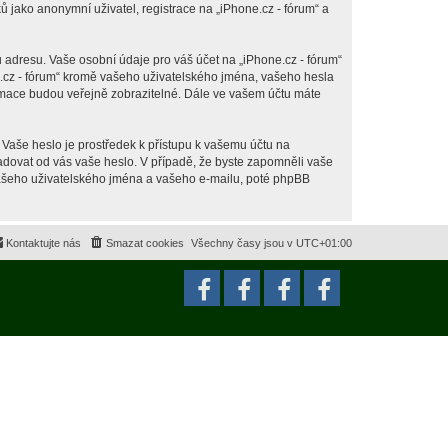
jako anonymní uživatel, registrace na „iPhone.cz - fórum“ a
 adresu. Vaše osobní údaje pro váš účet na „iPhone.cz - fórum“
ne.cz - fórum“ kromě vašeho uživatelského jména, vašeho hesla
ormace budou veřejně zobrazitelné. Dále ve vašem účtu máte
 Vaše heslo je prostředek k přístupu k vašemu účtu na
ožadovat od vás vaše heslo. V případě, že byste zapomněli vaše
ašeho uživatelského jména a vašeho e-mailu, poté phpBB
Kontaktujte nás
Smazat cookies
Všechny časy jsou v
UTC+01:00