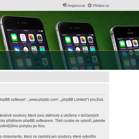
Registrovat
Přihlásit se
B („phpBB software“, „www.phpbb.com“, „phpBB Limited“) používá
textové soubory, které jsou stáhnuty a uloženy v dočasných
cky přiděleno phpBB softwarem. Třetí cookie se vytvoří, jakmile
hodlnějšímu pohybu po fóru.
 dokumentu, který se zaobírá jen soubory, které vytvořilo