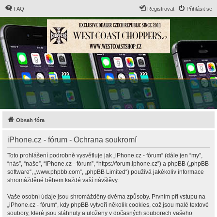
FAQ
Registrovat
Přihlásit se
Obsah fóra
iPhone.cz - fórum - Ochrana soukromí
Toto prohlášení podrobně vysvětluje jak „iPhone.cz - fórum“ (dále jen “my”,
“nás”, “naše”, “iPhone.cz - fórum”, “https://forum.iphone.cz”) a phpBB („phpBB
software“, „www.phpbb.com“, „phpBB Limited“) používá jakékoliv informace
shromážděné během každé vaší návštěvy.
Vaše osobní údaje jsou shromážděny dvěma způsoby. Prvním při vstupu na
„iPhone.cz - fórum“, kdy phpBB vytvoří několik cookies, což jsou malé textové
soubory, které jsou stáhnuty a uloženy v dočasných souborech vašeho