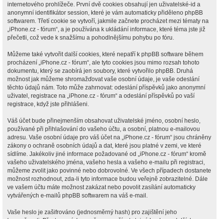
internetového prohlížeče. První dvě cookies obsahují jen uživatelské-id a
anonymní identifikátor session, které je vám automaticky přiděleno phpBB
softwarem. Třetí cookie se vytvoří, jakmile začnete procházet mezi tématy na
„iPhone.cz - fórum“, a je používána k ukládání informace, které téma jste již
přečetli, což vede k snažšímu a pohodlnějšímu pohybu po fóru.
Můžeme také vytvořit další cookies, které nepatří k phpBB software během
procházení „iPhone.cz - fórum“, ale tyto cookies jsou mimo rozsah tohoto
dokumentu, který se zaobírá jen soubory, které vytvořilo phpBB. Druhá
možnost jak můžeme shromažďovat vaše osobní údaje, je vaše odeslání
těchto údajů nám. Toto může zahrnovat: odeslání příspěvků jako anonymní
uživatel, registrace na „iPhone.cz - fórum“ a odeslání příspěvků po vaší
registrace, když jste přihlášeni.
Váš účet bude přinejmenším obsahovat uživatelské jméno, osobní heslo,
používané při přihlašování do vašeho účtu, a osobní, platnou e-mailovou
adresu. Vaše osobní údaje pro váš účet na „iPhone.cz - fórum“ jsou chráněny
zákony o ochraně osobních údajů a dat, které jsou platné v zemi, ve které
sídlíme. Jakékoliv jiné informace požadované od „iPhone.cz - fórum“ kromě
vašeho uživatelského jména, vašeho hesla a vašeho e-mailu při registraci,
můžeme zvolit jako povinné nebo dobrovolné. Ve všech případech dostanete
možnost rozhodnout, zda-li tyto informace budou veřejně zobrazitelné. Dále
ve vašem účtu máte možnost zakázat nebo povolit zasílání automaticky
vytvářených e-mailů phpBB softwarem na váš e-mail.
Vaše heslo je zašifrováno (jednosměrný hash) pro zajištění jeho