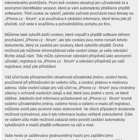
internetového prohlížeče. První dvě cookies obsahují jen uživatelské-id a
anonymní identifikátor session, které je vám automaticky přiděleno phpBB
softwarem. Třetí cookie se vytvoří, jakmile začnete procházet mezi tématy na
„iPhone.cz - fórum“, a je používána k ukládání informace, které téma jste již
přečetli, což vede k snažšímu a pohodlnějšímu pohybu po fóru.
Můžeme také vytvořit další cookies, které nepatří k phpBB software během
procházení „iPhone.cz - fórum“, ale tyto cookies jsou mimo rozsah tohoto
dokumentu, který se zaobírá jen soubory, které vytvořilo phpBB. Druhá
možnost jak můžeme shromažďovat vaše osobní údaje, je vaše odeslání
těchto údajů nám. Toto může zahrnovat: odeslání příspěvků jako anonymní
uživatel, registrace na „iPhone.cz - fórum“ a odeslání příspěvků po vaší
registrace, když jste přihlášeni.
Váš účet bude přinejmenším obsahovat uživatelské jméno, osobní heslo,
používané při přihlašování do vašeho účtu, a osobní, platnou e-mailovou
adresu. Vaše osobní údaje pro váš účet na „iPhone.cz - fórum“ jsou chráněny
zákony o ochraně osobních údajů a dat, které jsou platné v zemi, ve které
sídlíme. Jakékoliv jiné informace požadované od „iPhone.cz - fórum“ kromě
vašeho uživatelského jména, vašeho hesla a vašeho e-mailu při registraci,
můžeme zvolit jako povinné nebo dobrovolné. Ve všech případech dostanete
možnost rozhodnout, zda-li tyto informace budou veřejně zobrazitelné. Dále
ve vašem účtu máte možnost zakázat nebo povolit zasílání automaticky
vytvářených e-mailů phpBB softwarem na váš e-mail.
Vaše heslo je zašifrováno (jednosměrný hash) pro zajištění jeho