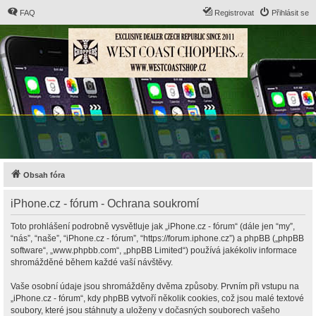
FAQ
Registrovat
Přihlásit se
Obsah fóra
iPhone.cz - fórum - Ochrana soukromí
Toto prohlášení podrobně vysvětluje jak „iPhone.cz - fórum“ (dále jen “my”,
“nás”, “naše”, “iPhone.cz - fórum”, “https://forum.iphone.cz”) a phpBB („phpBB
software“, „www.phpbb.com“, „phpBB Limited“) používá jakékoliv informace
shromážděné během každé vaší návštěvy.
Vaše osobní údaje jsou shromážděny dvěma způsoby. Prvním při vstupu na
„iPhone.cz - fórum“, kdy phpBB vytvoří několik cookies, což jsou malé textové
soubory, které jsou stáhnuty a uloženy v dočasných souborech vašeho