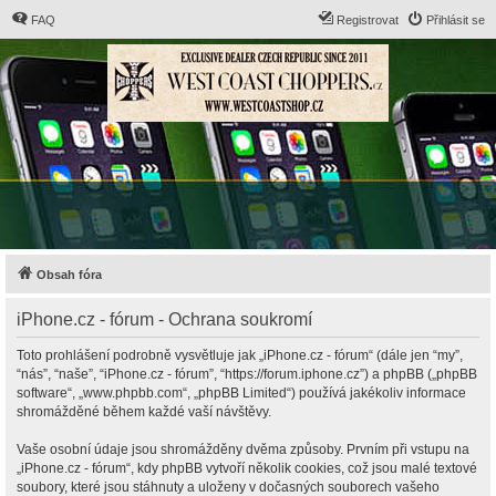
FAQ
Registrovat
Přihlásit se
Obsah fóra
iPhone.cz - fórum - Ochrana soukromí
Toto prohlášení podrobně vysvětluje jak „iPhone.cz - fórum“ (dále jen “my”,
“nás”, “naše”, “iPhone.cz - fórum”, “https://forum.iphone.cz”) a phpBB („phpBB
software“, „www.phpbb.com“, „phpBB Limited“) používá jakékoliv informace
shromážděné během každé vaší návštěvy.
Vaše osobní údaje jsou shromážděny dvěma způsoby. Prvním při vstupu na
„iPhone.cz - fórum“, kdy phpBB vytvoří několik cookies, což jsou malé textové
soubory, které jsou stáhnuty a uloženy v dočasných souborech vašeho