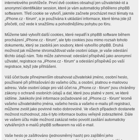
internetového prohlížeče. První dvě cookies obsahují jen uživatelské-id a
anonymní identifikátor session, které je vám automaticky přiděleno phpBB
softwarem. Třetí cookie se vytvoří, jakmile začnete procházet mezi tématy na
„iPhone.cz - fórum“, a je používána k ukládání informace, které téma jste již
přečetli, což vede k snažšímu a pohodlnějšímu pohybu po fóru.
Můžeme také vytvořit další cookies, které nepatří k phpBB software během
procházení „iPhone.cz - fórum“, ale tyto cookies jsou mimo rozsah tohoto
dokumentu, který se zaobírá jen soubory, které vytvořilo phpBB. Druhá
možnost jak můžeme shromažďovat vaše osobní údaje, je vaše odeslání
těchto údajů nám. Toto může zahrnovat: odeslání příspěvků jako anonymní
uživatel, registrace na „iPhone.cz - fórum“ a odeslání příspěvků po vaší
registrace, když jste přihlášeni.
Váš účet bude přinejmenším obsahovat uživatelské jméno, osobní heslo,
používané při přihlašování do vašeho účtu, a osobní, platnou e-mailovou
adresu. Vaše osobní údaje pro váš účet na „iPhone.cz - fórum“ jsou chráněny
zákony o ochraně osobních údajů a dat, které jsou platné v zemi, ve které
sídlíme. Jakékoliv jiné informace požadované od „iPhone.cz - fórum“ kromě
vašeho uživatelského jména, vašeho hesla a vašeho e-mailu při registraci,
můžeme zvolit jako povinné nebo dobrovolné. Ve všech případech dostanete
možnost rozhodnout, zda-li tyto informace budou veřejně zobrazitelné. Dále
ve vašem účtu máte možnost zakázat nebo povolit zasílání automaticky
vytvářených e-mailů phpBB softwarem na váš e-mail.
Vaše heslo je zašifrováno (jednosměrný hash) pro zajištění jeho