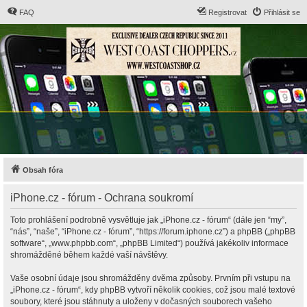
FAQ
Registrovat
Přihlásit se
Obsah fóra
iPhone.cz - fórum - Ochrana soukromí
Toto prohlášení podrobně vysvětluje jak „iPhone.cz - fórum“ (dále jen “my”,
“nás”, “naše”, “iPhone.cz - fórum”, “https://forum.iphone.cz”) a phpBB („phpBB
software“, „www.phpbb.com“, „phpBB Limited“) používá jakékoliv informace
shromážděné během každé vaší návštěvy.
Vaše osobní údaje jsou shromážděny dvěma způsoby. Prvním při vstupu na
„iPhone.cz - fórum“, kdy phpBB vytvoří několik cookies, což jsou malé textové
soubory, které jsou stáhnuty a uloženy v dočasných souborech vašeho