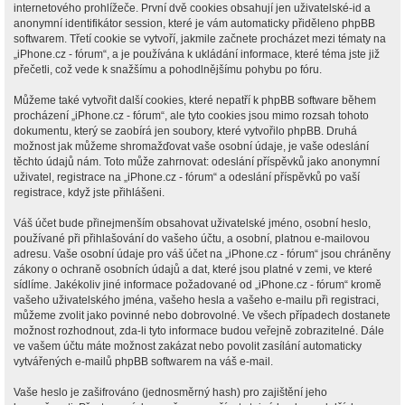
internetového prohlížeče. První dvě cookies obsahují jen uživatelské-id a
anonymní identifikátor session, které je vám automaticky přiděleno phpBB
softwarem. Třetí cookie se vytvoří, jakmile začnete procházet mezi tématy na
„iPhone.cz - fórum“, a je používána k ukládání informace, které téma jste již
přečetli, což vede k snažšímu a pohodlnějšímu pohybu po fóru.
Můžeme také vytvořit další cookies, které nepatří k phpBB software během
procházení „iPhone.cz - fórum“, ale tyto cookies jsou mimo rozsah tohoto
dokumentu, který se zaobírá jen soubory, které vytvořilo phpBB. Druhá
možnost jak můžeme shromažďovat vaše osobní údaje, je vaše odeslání
těchto údajů nám. Toto může zahrnovat: odeslání příspěvků jako anonymní
uživatel, registrace na „iPhone.cz - fórum“ a odeslání příspěvků po vaší
registrace, když jste přihlášeni.
Váš účet bude přinejmenším obsahovat uživatelské jméno, osobní heslo,
používané při přihlašování do vašeho účtu, a osobní, platnou e-mailovou
adresu. Vaše osobní údaje pro váš účet na „iPhone.cz - fórum“ jsou chráněny
zákony o ochraně osobních údajů a dat, které jsou platné v zemi, ve které
sídlíme. Jakékoliv jiné informace požadované od „iPhone.cz - fórum“ kromě
vašeho uživatelského jména, vašeho hesla a vašeho e-mailu při registraci,
můžeme zvolit jako povinné nebo dobrovolné. Ve všech případech dostanete
možnost rozhodnout, zda-li tyto informace budou veřejně zobrazitelné. Dále
ve vašem účtu máte možnost zakázat nebo povolit zasílání automaticky
vytvářených e-mailů phpBB softwarem na váš e-mail.
Vaše heslo je zašifrováno (jednosměrný hash) pro zajištění jeho