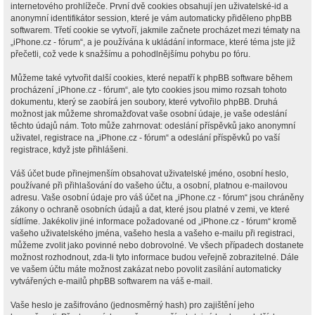
internetového prohlížeče. První dvě cookies obsahují jen uživatelské-id a
anonymní identifikátor session, které je vám automaticky přiděleno phpBB
softwarem. Třetí cookie se vytvoří, jakmile začnete procházet mezi tématy na
„iPhone.cz - fórum“, a je používána k ukládání informace, které téma jste již
přečetli, což vede k snažšímu a pohodlnějšímu pohybu po fóru.
Můžeme také vytvořit další cookies, které nepatří k phpBB software během
procházení „iPhone.cz - fórum“, ale tyto cookies jsou mimo rozsah tohoto
dokumentu, který se zaobírá jen soubory, které vytvořilo phpBB. Druhá
možnost jak můžeme shromažďovat vaše osobní údaje, je vaše odeslání
těchto údajů nám. Toto může zahrnovat: odeslání příspěvků jako anonymní
uživatel, registrace na „iPhone.cz - fórum“ a odeslání příspěvků po vaší
registrace, když jste přihlášeni.
Váš účet bude přinejmenším obsahovat uživatelské jméno, osobní heslo,
používané při přihlašování do vašeho účtu, a osobní, platnou e-mailovou
adresu. Vaše osobní údaje pro váš účet na „iPhone.cz - fórum“ jsou chráněny
zákony o ochraně osobních údajů a dat, které jsou platné v zemi, ve které
sídlíme. Jakékoliv jiné informace požadované od „iPhone.cz - fórum“ kromě
vašeho uživatelského jména, vašeho hesla a vašeho e-mailu při registraci,
můžeme zvolit jako povinné nebo dobrovolné. Ve všech případech dostanete
možnost rozhodnout, zda-li tyto informace budou veřejně zobrazitelné. Dále
ve vašem účtu máte možnost zakázat nebo povolit zasílání automaticky
vytvářených e-mailů phpBB softwarem na váš e-mail.
Vaše heslo je zašifrováno (jednosměrný hash) pro zajištění jeho