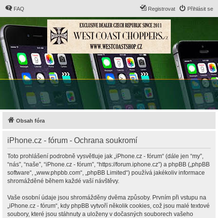
FAQ
Registrovat
Přihlásit se
Obsah fóra
iPhone.cz - fórum - Ochrana soukromí
Toto prohlášení podrobně vysvětluje jak „iPhone.cz - fórum“ (dále jen “my”,
“nás”, “naše”, “iPhone.cz - fórum”, “https://forum.iphone.cz”) a phpBB („phpBB
software“, „www.phpbb.com“, „phpBB Limited“) používá jakékoliv informace
shromážděné během každé vaší návštěvy.
Vaše osobní údaje jsou shromážděny dvěma způsoby. Prvním při vstupu na
„iPhone.cz - fórum“, kdy phpBB vytvoří několik cookies, což jsou malé textové
soubory, které jsou stáhnuty a uloženy v dočasných souborech vašeho