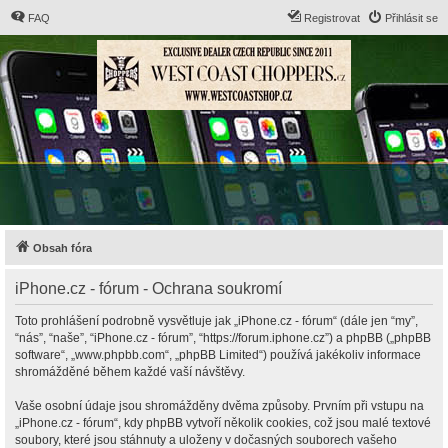
FAQ
Registrovat
Přihlásit se
Obsah fóra
iPhone.cz - fórum - Ochrana soukromí
Toto prohlášení podrobně vysvětluje jak „iPhone.cz - fórum“ (dále jen “my”,
“nás”, “naše”, “iPhone.cz - fórum”, “https://forum.iphone.cz”) a phpBB („phpBB
software“, „www.phpbb.com“, „phpBB Limited“) používá jakékoliv informace
shromážděné během každé vaší návštěvy.
Vaše osobní údaje jsou shromážděny dvěma způsoby. Prvním při vstupu na
„iPhone.cz - fórum“, kdy phpBB vytvoří několik cookies, což jsou malé textové
soubory, které jsou stáhnuty a uloženy v dočasných souborech vašeho