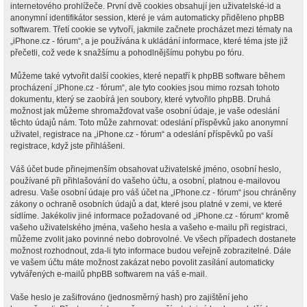
internetového prohlížeče. První dvě cookies obsahují jen uživatelské-id a
anonymní identifikátor session, které je vám automaticky přiděleno phpBB
softwarem. Třetí cookie se vytvoří, jakmile začnete procházet mezi tématy na
„iPhone.cz - fórum“, a je používána k ukládání informace, které téma jste již
přečetli, což vede k snažšímu a pohodlnějšímu pohybu po fóru.
Můžeme také vytvořit další cookies, které nepatří k phpBB software během
procházení „iPhone.cz - fórum“, ale tyto cookies jsou mimo rozsah tohoto
dokumentu, který se zaobírá jen soubory, které vytvořilo phpBB. Druhá
možnost jak můžeme shromažďovat vaše osobní údaje, je vaše odeslání
těchto údajů nám. Toto může zahrnovat: odeslání příspěvků jako anonymní
uživatel, registrace na „iPhone.cz - fórum“ a odeslání příspěvků po vaší
registrace, když jste přihlášeni.
Váš účet bude přinejmenším obsahovat uživatelské jméno, osobní heslo,
používané při přihlašování do vašeho účtu, a osobní, platnou e-mailovou
adresu. Vaše osobní údaje pro váš účet na „iPhone.cz - fórum“ jsou chráněny
zákony o ochraně osobních údajů a dat, které jsou platné v zemi, ve které
sídlíme. Jakékoliv jiné informace požadované od „iPhone.cz - fórum“ kromě
vašeho uživatelského jména, vašeho hesla a vašeho e-mailu při registraci,
můžeme zvolit jako povinné nebo dobrovolné. Ve všech případech dostanete
možnost rozhodnout, zda-li tyto informace budou veřejně zobrazitelné. Dále
ve vašem účtu máte možnost zakázat nebo povolit zasílání automaticky
vytvářených e-mailů phpBB softwarem na váš e-mail.
Vaše heslo je zašifrováno (jednosměrný hash) pro zajištění jeho