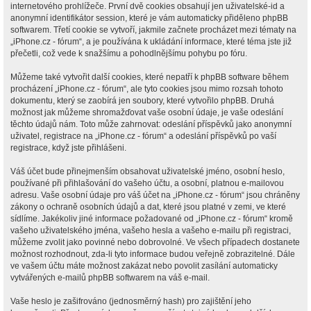
internetového prohlížeče. První dvě cookies obsahují jen uživatelské-id a
anonymní identifikátor session, které je vám automaticky přiděleno phpBB
softwarem. Třetí cookie se vytvoří, jakmile začnete procházet mezi tématy na
„iPhone.cz - fórum“, a je používána k ukládání informace, které téma jste již
přečetli, což vede k snažšímu a pohodlnějšímu pohybu po fóru.
Můžeme také vytvořit další cookies, které nepatří k phpBB software během
procházení „iPhone.cz - fórum“, ale tyto cookies jsou mimo rozsah tohoto
dokumentu, který se zaobírá jen soubory, které vytvořilo phpBB. Druhá
možnost jak můžeme shromažďovat vaše osobní údaje, je vaše odeslání
těchto údajů nám. Toto může zahrnovat: odeslání příspěvků jako anonymní
uživatel, registrace na „iPhone.cz - fórum“ a odeslání příspěvků po vaší
registrace, když jste přihlášeni.
Váš účet bude přinejmenším obsahovat uživatelské jméno, osobní heslo,
používané při přihlašování do vašeho účtu, a osobní, platnou e-mailovou
adresu. Vaše osobní údaje pro váš účet na „iPhone.cz - fórum“ jsou chráněny
zákony o ochraně osobních údajů a dat, které jsou platné v zemi, ve které
sídlíme. Jakékoliv jiné informace požadované od „iPhone.cz - fórum“ kromě
vašeho uživatelského jména, vašeho hesla a vašeho e-mailu při registraci,
můžeme zvolit jako povinné nebo dobrovolné. Ve všech případech dostanete
možnost rozhodnout, zda-li tyto informace budou veřejně zobrazitelné. Dále
ve vašem účtu máte možnost zakázat nebo povolit zasílání automaticky
vytvářených e-mailů phpBB softwarem na váš e-mail.
Vaše heslo je zašifrováno (jednosměrný hash) pro zajištění jeho