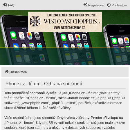
FAQ
Registrovat
Přihlásit se
Obsah fóra
iPhone.cz - fórum - Ochrana soukromí
Toto prohlášení podrobně vysvětluje jak „iPhone.cz - fórum“ (dále jen “my”,
“nás”, “naše”, “iPhone.cz - fórum”, “https://forum.iphone.cz”) a phpBB („phpBB
software“, „www.phpbb.com“, „phpBB Limited“) používá jakékoliv informace
shromážděné během každé vaší návštěvy.
Vaše osobní údaje jsou shromážděny dvěma způsoby. Prvním při vstupu na
„iPhone.cz - fórum“, kdy phpBB vytvoří několik cookies, což jsou malé textové
soubory, které jsou stáhnuty a uloženy v dočasných souborech vašeho