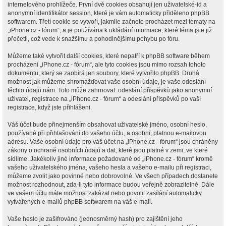
internetového prohlížeče. První dvě cookies obsahují jen uživatelské-id a
anonymní identifikátor session, které je vám automaticky přiděleno phpBB
softwarem. Třetí cookie se vytvoří, jakmile začnete procházet mezi tématy na
„iPhone.cz - fórum“, a je používána k ukládání informace, které téma jste již
přečetli, což vede k snažšímu a pohodlnějšímu pohybu po fóru.
Můžeme také vytvořit další cookies, které nepatří k phpBB software během
procházení „iPhone.cz - fórum“, ale tyto cookies jsou mimo rozsah tohoto
dokumentu, který se zaobírá jen soubory, které vytvořilo phpBB. Druhá
možnost jak můžeme shromažďovat vaše osobní údaje, je vaše odeslání
těchto údajů nám. Toto může zahrnovat: odeslání příspěvků jako anonymní
uživatel, registrace na „iPhone.cz - fórum“ a odeslání příspěvků po vaší
registrace, když jste přihlášeni.
Váš účet bude přinejmenším obsahovat uživatelské jméno, osobní heslo,
používané při přihlašování do vašeho účtu, a osobní, platnou e-mailovou
adresu. Vaše osobní údaje pro váš účet na „iPhone.cz - fórum“ jsou chráněny
zákony o ochraně osobních údajů a dat, které jsou platné v zemi, ve které
sídlíme. Jakékoliv jiné informace požadované od „iPhone.cz - fórum“ kromě
vašeho uživatelského jména, vašeho hesla a vašeho e-mailu při registraci,
můžeme zvolit jako povinné nebo dobrovolné. Ve všech případech dostanete
možnost rozhodnout, zda-li tyto informace budou veřejně zobrazitelné. Dále
ve vašem účtu máte možnost zakázat nebo povolit zasílání automaticky
vytvářených e-mailů phpBB softwarem na váš e-mail.
Vaše heslo je zašifrováno (jednosměrný hash) pro zajištění jeho