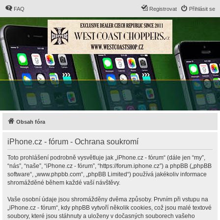
FAQ
Registrovat
Přihlásit se
Obsah fóra
iPhone.cz - fórum - Ochrana soukromí
Toto prohlášení podrobně vysvětluje jak „iPhone.cz - fórum“ (dále jen “my”,
“nás”, “naše”, “iPhone.cz - fórum”, “https://forum.iphone.cz”) a phpBB („phpBB
software“, „www.phpbb.com“, „phpBB Limited“) používá jakékoliv informace
shromážděné během každé vaší návštěvy.
Vaše osobní údaje jsou shromážděny dvěma způsoby. Prvním při vstupu na
„iPhone.cz - fórum“, kdy phpBB vytvoří několik cookies, což jsou malé textové
soubory, které jsou stáhnuty a uloženy v dočasných souborech vašeho