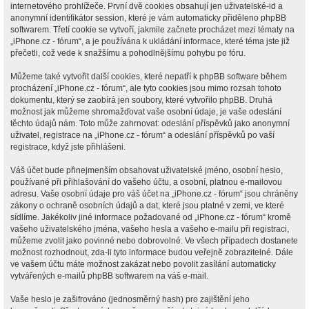
internetového prohlížeče. První dvě cookies obsahují jen uživatelské-id a
anonymní identifikátor session, které je vám automaticky přiděleno phpBB
softwarem. Třetí cookie se vytvoří, jakmile začnete procházet mezi tématy na
„iPhone.cz - fórum“, a je používána k ukládání informace, které téma jste již
přečetli, což vede k snažšímu a pohodlnějšímu pohybu po fóru.
Můžeme také vytvořit další cookies, které nepatří k phpBB software během
procházení „iPhone.cz - fórum“, ale tyto cookies jsou mimo rozsah tohoto
dokumentu, který se zaobírá jen soubory, které vytvořilo phpBB. Druhá
možnost jak můžeme shromažďovat vaše osobní údaje, je vaše odeslání
těchto údajů nám. Toto může zahrnovat: odeslání příspěvků jako anonymní
uživatel, registrace na „iPhone.cz - fórum“ a odeslání příspěvků po vaší
registrace, když jste přihlášeni.
Váš účet bude přinejmenším obsahovat uživatelské jméno, osobní heslo,
používané při přihlašování do vašeho účtu, a osobní, platnou e-mailovou
adresu. Vaše osobní údaje pro váš účet na „iPhone.cz - fórum“ jsou chráněny
zákony o ochraně osobních údajů a dat, které jsou platné v zemi, ve které
sídlíme. Jakékoliv jiné informace požadované od „iPhone.cz - fórum“ kromě
vašeho uživatelského jména, vašeho hesla a vašeho e-mailu při registraci,
můžeme zvolit jako povinné nebo dobrovolné. Ve všech případech dostanete
možnost rozhodnout, zda-li tyto informace budou veřejně zobrazitelné. Dále
ve vašem účtu máte možnost zakázat nebo povolit zasílání automaticky
vytvářených e-mailů phpBB softwarem na váš e-mail.
Vaše heslo je zašifrováno (jednosměrný hash) pro zajištění jeho