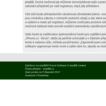
phpBB. Druhá možnost jak můžeme shromažďovat vaše osobní úda
odeslání příspěvků po vaší registrace, když jste přihlášeni.
Váš účet bude přinejmenším obsahovat uživatelské jméno, osobn
jsou chráněny zákony o ochraně osobních údajů a dat, které js
a vašeho e-mailu při registraci, můžeme zvolit jako povinné n
možnost zakázat nebo povolit zasílání automaticky vytvářenýc
Vaše heslo je zašifrováno (jednosměrný hash) pro zajištění jeh
„iPhone.cz - fórum“, takže jej pečlivě uchovejte a v žádném př
heslo k vašemu účtu, můžete použít funkci „Zapomněl jsem sv
software vygeneruje heslo nové a zašle vám ho, abyste se mohli
Založeno na
phpBB
® Forum Software © phpBB Limited
Český překlad –
phpBB.cz
Style
proflat
od ©
Mazeltof
2017
Soukromí
|
Podmínky