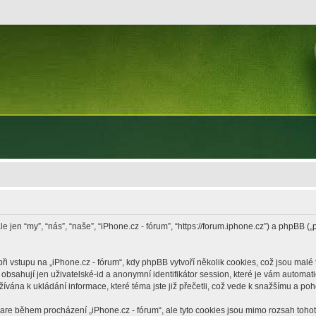
le jen “my”, “nás”, “naše”, “iPhone.cz - fórum”, “https://forum.iphone.cz”) a phpB
vstupu na „iPhone.cz - fórum“, kdy phpBB vytvoří několik cookies, což jsou malé 
bsahují jen uživatelské-id a anonymní identifikátor session, které je vám automati
žívána k ukládání informace, které téma jste již přečetli, což vede k snažšímu a po
ware během procházení „iPhone.cz - fórum“, ale tyto cookies jsou mimo rozsah tohoto