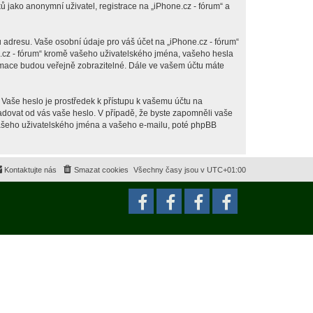
jako anonymní uživatel, registrace na „iPhone.cz - fórum“ a
 adresu. Vaše osobní údaje pro váš účet na „iPhone.cz - fórum“
ne.cz - fórum“ kromě vašeho uživatelského jména, vašeho hesla
ormace budou veřejně zobrazitelné. Dále ve vašem účtu máte
 Vaše heslo je prostředek k přístupu k vašemu účtu na
ožadovat od vás vaše heslo. V případě, že byste zapomněli vaše
ašeho uživatelského jména a vašeho e-mailu, poté phpBB
Kontaktujte nás
Smazat cookies
Všechny časy jsou v
UTC+01:00