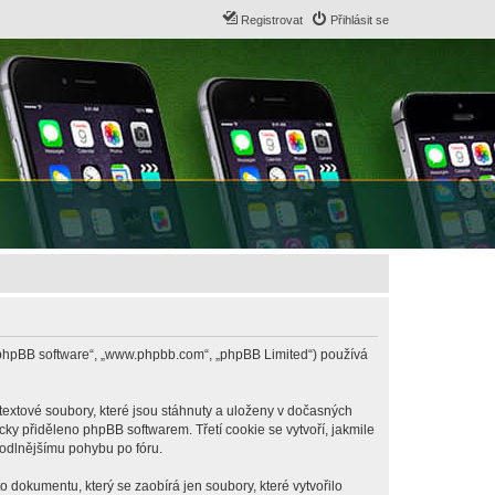
Registrovat
Přihlásit se
B („phpBB software“, „www.phpbb.com“, „phpBB Limited“) používá
textové soubory, které jsou stáhnuty a uloženy v dočasných
cky přiděleno phpBB softwarem. Třetí cookie se vytvoří, jakmile
hodlnějšímu pohybu po fóru.
 dokumentu, který se zaobírá jen soubory, které vytvořilo