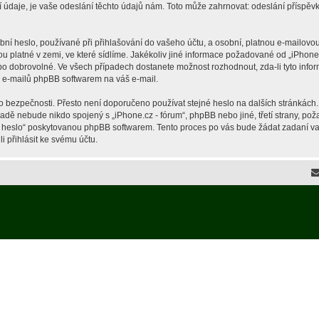
je, je vaše odeslání těchto údajů nám. Toto může zahrnovat: odeslání příspěvků 
í heslo, používané při přihlašování do vašeho účtu, a osobní, platnou e-mailovou
ou platné v zemi, ve které sídlíme. Jakékoliv jiné informace požadované od „iPho
ebo dobrovolné. Ve všech případech dostanete možnost rozhodnout, zda-li tyto inf
h e-mailů phpBB softwarem na váš e-mail.
o bezpečnosti. Přesto není doporučeno používat stejné heslo na dalších stránkách.
ípadě nebude nikdo spojený s „iPhone.cz - fórum“, phpBB nebo jiné, třetí strany, p
é heslo“ poskytovanou phpBB softwarem. Tento proces po vás bude žádat zadaní v
 přihlásit ke svému účtu.