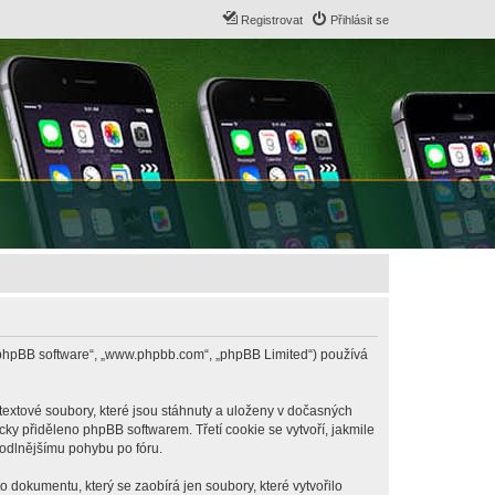
Registrovat
Přihlásit se
B („phpBB software“, „www.phpbb.com“, „phpBB Limited“) používá
textové soubory, které jsou stáhnuty a uloženy v dočasných
cky přiděleno phpBB softwarem. Třetí cookie se vytvoří, jakmile
hodlnějšímu pohybu po fóru.
 dokumentu, který se zaobírá jen soubory, které vytvořilo