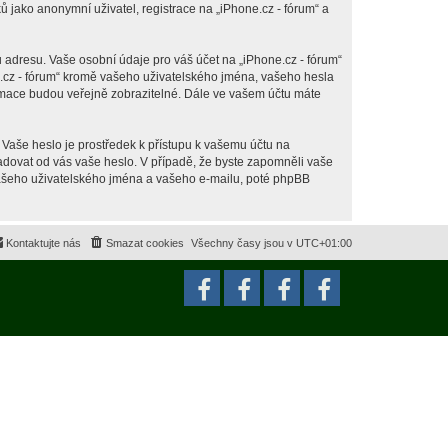
jako anonymní uživatel, registrace na „iPhone.cz - fórum“ a
 adresu. Vaše osobní údaje pro váš účet na „iPhone.cz - fórum“
ne.cz - fórum“ kromě vašeho uživatelského jména, vašeho hesla
ormace budou veřejně zobrazitelné. Dále ve vašem účtu máte
 Vaše heslo je prostředek k přístupu k vašemu účtu na
ožadovat od vás vaše heslo. V případě, že byste zapomněli vaše
ašeho uživatelského jména a vašeho e-mailu, poté phpBB
Kontaktujte nás
Smazat cookies
Všechny časy jsou v
UTC+01:00