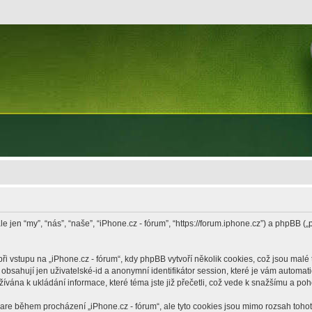
le jen “my”, “nás”, “naše”, “iPhone.cz - fórum”, “https://forum.iphone.cz”) a phpB
vstupu na „iPhone.cz - fórum“, kdy phpBB vytvoří několik cookies, což jsou malé 
bsahují jen uživatelské-id a anonymní identifikátor session, které je vám automati
žívána k ukládání informace, které téma jste již přečetli, což vede k snažšímu a po
ware během procházení „iPhone.cz - fórum“, ale tyto cookies jsou mimo rozsah tohoto