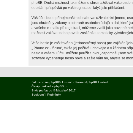
phpBB. Druhá možnost jak můžeme shromažďovat vaše osobní úda
odeslání příspěvků po vaší registrace, když jste přihlášeni.
Váš účet bude přinejmenším obsahovat uživatelské jméno, osobn
jsou chráněny zákony o ochraně osobních údajů a dat, které js
a vašeho e-mailu při registraci, můžeme zvolit jako povinné n
možnost zakázat nebo povolit zasílání automaticky vytvářenýc
Vaše heslo je zašifrováno (jednosměrný hash) pro zajištění jeh
„iPhone.cz - fórum“, takže jej pečlivě uchovejte a v žádném př
heslo k vašemu účtu, můžete použít funkci „Zapomněl jsem sv
software vygeneruje heslo nové a zašle vám ho, abyste se mohli
Založeno na
phpBB
® Forum Software © phpBB Limited
Český překlad –
phpBB.cz
Style
proflat
od ©
Mazeltof
2017
Soukromí
|
Podmínky