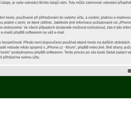
je, je vaše odeslání těchto údajů nám. Toto může zahrnovat: odeslání příspěvků 
í heslo, používané při přihlašování do vašeho účtu, a osobní, platnou e-mailovou
ou platné v zemi, ve které sídlíme. Jakékoliv jiné informace požadované od „iPho
ebo dobrovolné. Ve všech případech dostanete možnost rozhodnout, zda-li tyto inf
h e-mailů phpBB softwarem na váš e-mail.
o bezpečnosti. Přesto není doporučeno používat stejné heslo na dalších stránkách.
ípadě nebude nikdo spojený s „iPhone.cz - fórum“, phpBB nebo jiné, třetí strany, p
é heslo“ poskytovanou phpBB softwarem. Tento proces po vás bude žádat zadaní v
 přihlásit ke svému účtu.