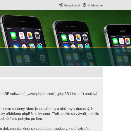
Registrovat
Přihlásit se
B („phpBB software“, „www.phpbb.com“, „phpBB Limited“) používá
textové soubory, které jsou stáhnuty a uloženy v dočasných
cky přiděleno phpBB softwarem. Třetí cookie se vytvoří, jakmile
hodlnějšímu pohybu po fóru.
 dokumentu, který se zaobírá jen soubory, které vytvořilo