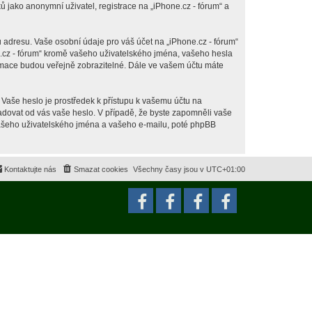
jako anonymní uživatel, registrace na „iPhone.cz - fórum“ a
 adresu. Vaše osobní údaje pro váš účet na „iPhone.cz - fórum“
ne.cz - fórum“ kromě vašeho uživatelského jména, vašeho hesla
ormace budou veřejně zobrazitelné. Dále ve vašem účtu máte
 Vaše heslo je prostředek k přístupu k vašemu účtu na
ožadovat od vás vaše heslo. V případě, že byste zapomněli vaše
ašeho uživatelského jména a vašeho e-mailu, poté phpBB
Kontaktujte nás
Smazat cookies
Všechny časy jsou v
UTC+01:00