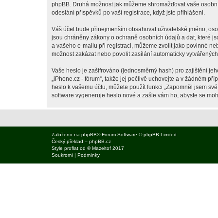
phpBB. Druhá možnost jak můžeme shromažďovat vaše osobní úda
odeslání příspěvků po vaší registrace, když jste přihlášeni.
Váš účet bude přinejmenším obsahovat uživatelské jméno, osobn
jsou chráněny zákony o ochraně osobních údajů a dat, které js
a vašeho e-mailu při registraci, můžeme zvolit jako povinné n
možnost zakázat nebo povolit zasílání automaticky vytvářenýc
Vaše heslo je zašifrováno (jednosměrný hash) pro zajištění jeh
„iPhone.cz - fórum“, takže jej pečlivě uchovejte a v žádném př
heslo k vašemu účtu, můžete použít funkci „Zapomněl jsem sv
software vygeneruje heslo nové a zašle vám ho, abyste se mohli
Založeno na
phpBB
® Forum Software © phpBB Limited
Český překlad –
phpBB.cz
Style
proflat
od ©
Mazeltof
2017
Soukromí
|
Podmínky