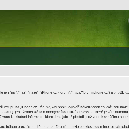
le jen “my”, “nás”, “naše”, “iPhone.cz - fórum”, “https://forum.iphone.cz”) a phpB
vstupu na „iPhone.cz - fórum“, kdy phpBB vytvoří několik cookies, což jsou malé 
bsahují jen uživatelské-id a anonymní identifikátor session, které je vám automati
žívána k ukládání informace, které téma jste již přečetli, což vede k snažšímu a po
ware během procházení „iPhone.cz - fórum“, ale tyto cookies jsou mimo rozsah tohoto