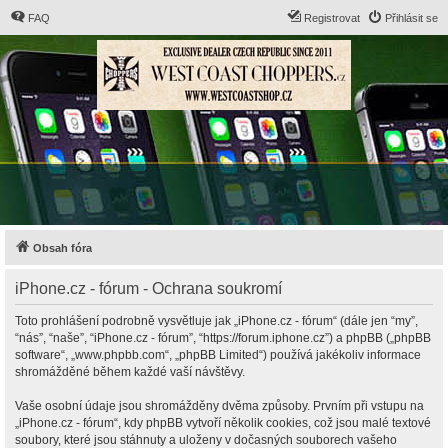
FAQ
Registrovat
Přihlásit se
Obsah fóra
iPhone.cz - fórum - Ochrana soukromí
Toto prohlášení podrobně vysvětluje jak „iPhone.cz - fórum“ (dále jen “my”,
“nás”, “naše”, “iPhone.cz - fórum”, “https://forum.iphone.cz”) a phpBB („phpBB
software“, „www.phpbb.com“, „phpBB Limited“) používá jakékoliv informace
shromážděné během každé vaší návštěvy.
Vaše osobní údaje jsou shromážděny dvěma způsoby. Prvním při vstupu na
„iPhone.cz - fórum“, kdy phpBB vytvoří několik cookies, což jsou malé textové
soubory, které jsou stáhnuty a uloženy v dočasných souborech vašeho