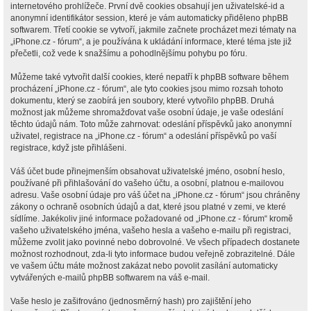
internetového prohlížeče. První dvě cookies obsahují jen uživatelské-id a
anonymní identifikátor session, které je vám automaticky přiděleno phpBB
softwarem. Třetí cookie se vytvoří, jakmile začnete procházet mezi tématy na
„iPhone.cz - fórum“, a je používána k ukládání informace, které téma jste již
přečetli, což vede k snažšímu a pohodlnějšímu pohybu po fóru.
Můžeme také vytvořit další cookies, které nepatří k phpBB software během
procházení „iPhone.cz - fórum“, ale tyto cookies jsou mimo rozsah tohoto
dokumentu, který se zaobírá jen soubory, které vytvořilo phpBB. Druhá
možnost jak můžeme shromažďovat vaše osobní údaje, je vaše odeslání
těchto údajů nám. Toto může zahrnovat: odeslání příspěvků jako anonymní
uživatel, registrace na „iPhone.cz - fórum“ a odeslání příspěvků po vaší
registrace, když jste přihlášeni.
Váš účet bude přinejmenším obsahovat uživatelské jméno, osobní heslo,
používané při přihlašování do vašeho účtu, a osobní, platnou e-mailovou
adresu. Vaše osobní údaje pro váš účet na „iPhone.cz - fórum“ jsou chráněny
zákony o ochraně osobních údajů a dat, které jsou platné v zemi, ve které
sídlíme. Jakékoliv jiné informace požadované od „iPhone.cz - fórum“ kromě
vašeho uživatelského jména, vašeho hesla a vašeho e-mailu při registraci,
můžeme zvolit jako povinné nebo dobrovolné. Ve všech případech dostanete
možnost rozhodnout, zda-li tyto informace budou veřejně zobrazitelné. Dále
ve vašem účtu máte možnost zakázat nebo povolit zasílání automaticky
vytvářených e-mailů phpBB softwarem na váš e-mail.
Vaše heslo je zašifrováno (jednosměrný hash) pro zajištění jeho