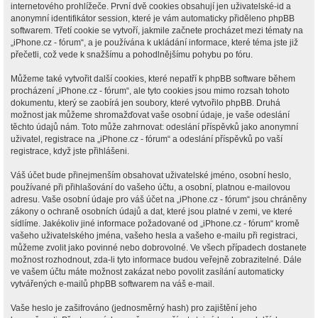
internetového prohlížeče. První dvě cookies obsahují jen uživatelské-id a
anonymní identifikátor session, které je vám automaticky přiděleno phpBB
softwarem. Třetí cookie se vytvoří, jakmile začnete procházet mezi tématy na
„iPhone.cz - fórum“, a je používána k ukládání informace, které téma jste již
přečetli, což vede k snažšímu a pohodlnějšímu pohybu po fóru.
Můžeme také vytvořit další cookies, které nepatří k phpBB software během
procházení „iPhone.cz - fórum“, ale tyto cookies jsou mimo rozsah tohoto
dokumentu, který se zaobírá jen soubory, které vytvořilo phpBB. Druhá
možnost jak můžeme shromažďovat vaše osobní údaje, je vaše odeslání
těchto údajů nám. Toto může zahrnovat: odeslání příspěvků jako anonymní
uživatel, registrace na „iPhone.cz - fórum“ a odeslání příspěvků po vaší
registrace, když jste přihlášeni.
Váš účet bude přinejmenším obsahovat uživatelské jméno, osobní heslo,
používané při přihlašování do vašeho účtu, a osobní, platnou e-mailovou
adresu. Vaše osobní údaje pro váš účet na „iPhone.cz - fórum“ jsou chráněny
zákony o ochraně osobních údajů a dat, které jsou platné v zemi, ve které
sídlíme. Jakékoliv jiné informace požadované od „iPhone.cz - fórum“ kromě
vašeho uživatelského jména, vašeho hesla a vašeho e-mailu při registraci,
můžeme zvolit jako povinné nebo dobrovolné. Ve všech případech dostanete
možnost rozhodnout, zda-li tyto informace budou veřejně zobrazitelné. Dále
ve vašem účtu máte možnost zakázat nebo povolit zasílání automaticky
vytvářených e-mailů phpBB softwarem na váš e-mail.
Vaše heslo je zašifrováno (jednosměrný hash) pro zajištění jeho