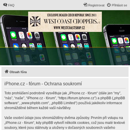
FAQ
Registrovat
Přihlásit se
Obsah fóra
iPhone.cz - fórum - Ochrana soukromí
Toto prohlášení podrobně vysvětluje jak „iPhone.cz - fórum“ (dále jen “my”,
“nás”, “naše”, “iPhone.cz - fórum”, “https://forum.iphone.cz”) a phpBB („phpBB
software“, „www.phpbb.com“, „phpBB Limited“) používá jakékoliv informace
shromážděné během každé vaší návštěvy.
Vaše osobní údaje jsou shromážděny dvěma způsoby. Prvním při vstupu na
„iPhone.cz - fórum“, kdy phpBB vytvoří několik cookies, což jsou malé textové
soubory, které jsou stáhnuty a uloženy v dočasných souborech vašeho