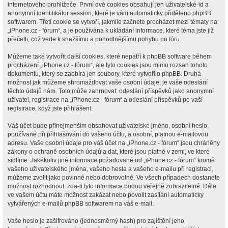
internetového prohlížeče. První dvě cookies obsahují jen uživatelské-id a
anonymní identifikátor session, které je vám automaticky přiděleno phpBB
softwarem. Třetí cookie se vytvoří, jakmile začnete procházet mezi tématy na
„iPhone.cz - fórum“, a je používána k ukládání informace, které téma jste již
přečetli, což vede k snažšímu a pohodlnějšímu pohybu po fóru.
Můžeme také vytvořit další cookies, které nepatří k phpBB software během
procházení „iPhone.cz - fórum“, ale tyto cookies jsou mimo rozsah tohoto
dokumentu, který se zaobírá jen soubory, které vytvořilo phpBB. Druhá
možnost jak můžeme shromažďovat vaše osobní údaje, je vaše odeslání
těchto údajů nám. Toto může zahrnovat: odeslání příspěvků jako anonymní
uživatel, registrace na „iPhone.cz - fórum“ a odeslání příspěvků po vaší
registrace, když jste přihlášeni.
Váš účet bude přinejmenším obsahovat uživatelské jméno, osobní heslo,
používané při přihlašování do vašeho účtu, a osobní, platnou e-mailovou
adresu. Vaše osobní údaje pro váš účet na „iPhone.cz - fórum“ jsou chráněny
zákony o ochraně osobních údajů a dat, které jsou platné v zemi, ve které
sídlíme. Jakékoliv jiné informace požadované od „iPhone.cz - fórum“ kromě
vašeho uživatelského jména, vašeho hesla a vašeho e-mailu při registraci,
můžeme zvolit jako povinné nebo dobrovolné. Ve všech případech dostanete
možnost rozhodnout, zda-li tyto informace budou veřejně zobrazitelné. Dále
ve vašem účtu máte možnost zakázat nebo povolit zasílání automaticky
vytvářených e-mailů phpBB softwarem na váš e-mail.
Vaše heslo je zašifrováno (jednosměrný hash) pro zajištění jeho