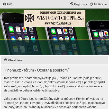
FAQ
Registrovat
Přihlásit se
Obsah fóra
iPhone.cz - fórum - Ochrana soukromí
Toto prohlášení podrobně vysvětluje jak „iPhone.cz - fórum“ (dále jen “my”,
“nás”, “naše”, “iPhone.cz - fórum”, “https://forum.iphone.cz”) a phpBB („phpBB
software“, „www.phpbb.com“, „phpBB Limited“) používá jakékoliv informace
shromážděné během každé vaší návštěvy.
Vaše osobní údaje jsou shromážděny dvěma způsoby. Prvním při vstupu na
„iPhone.cz - fórum“, kdy phpBB vytvoří několik cookies, což jsou malé textové
soubory, které jsou stáhnuty a uloženy v dočasných souborech vašeho