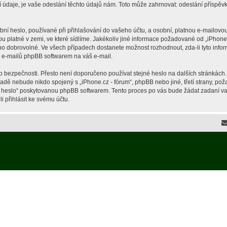
je, je vaše odeslání těchto údajů nám. Toto může zahrnovat: odeslání příspěvků 
í heslo, používané při přihlašování do vašeho účtu, a osobní, platnou e-mailovou
ou platné v zemi, ve které sídlíme. Jakékoliv jiné informace požadované od „iPho
ebo dobrovolné. Ve všech případech dostanete možnost rozhodnout, zda-li tyto inf
h e-mailů phpBB softwarem na váš e-mail.
o bezpečnosti. Přesto není doporučeno používat stejné heslo na dalších stránkách.
ípadě nebude nikdo spojený s „iPhone.cz - fórum“, phpBB nebo jiné, třetí strany, p
é heslo“ poskytovanou phpBB softwarem. Tento proces po vás bude žádat zadaní v
 přihlásit ke svému účtu.