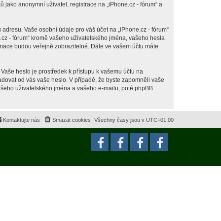
jako anonymní uživatel, registrace na „iPhone.cz - fórum“ a
 adresu. Vaše osobní údaje pro váš účet na „iPhone.cz - fórum“
ne.cz - fórum“ kromě vašeho uživatelského jména, vašeho hesla
ormace budou veřejně zobrazitelné. Dále ve vašem účtu máte
 Vaše heslo je prostředek k přístupu k vašemu účtu na
ožadovat od vás vaše heslo. V případě, že byste zapomněli vaše
ašeho uživatelského jména a vašeho e-mailu, poté phpBB
Kontaktujte nás
Smazat cookies
Všechny časy jsou v
UTC+01:00