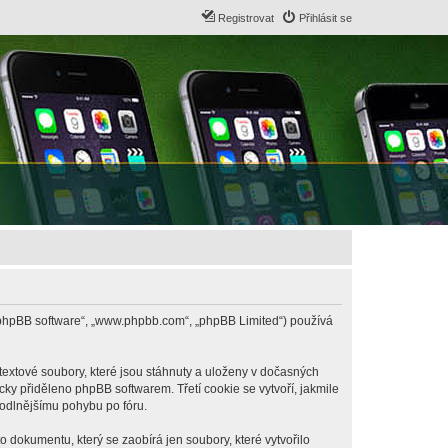
Registrovat
Přihlásit se
B („phpBB software“, „www.phpbb.com“, „phpBB Limited“) používá
textové soubory, které jsou stáhnuty a uloženy v dočasných
cky přiděleno phpBB softwarem. Třetí cookie se vytvoří, jakmile
hodlnějšímu pohybu po fóru.
 dokumentu, který se zaobírá jen soubory, které vytvořilo