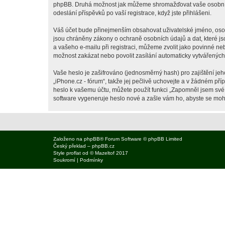
phpBB. Druhá možnost jak můžeme shromažďovat vaše osobní úda
odeslání příspěvků po vaší registrace, když jste přihlášeni.
Váš účet bude přinejmenším obsahovat uživatelské jméno, osobn
jsou chráněny zákony o ochraně osobních údajů a dat, které js
a vašeho e-mailu při registraci, můžeme zvolit jako povinné n
možnost zakázat nebo povolit zasílání automaticky vytvářenýc
Vaše heslo je zašifrováno (jednosměrný hash) pro zajištění jeh
„iPhone.cz - fórum“, takže jej pečlivě uchovejte a v žádném př
heslo k vašemu účtu, můžete použít funkci „Zapomněl jsem sv
software vygeneruje heslo nové a zašle vám ho, abyste se mohli
Založeno na
phpBB
® Forum Software © phpBB Limited
Český překlad –
phpBB.cz
Style
proflat
od ©
Mazeltof
2017
Soukromí
|
Podmínky