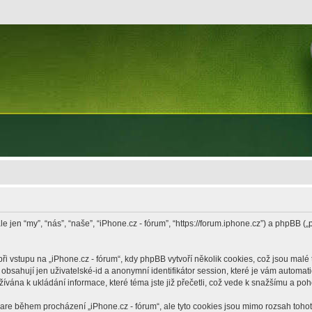
le jen “my”, “nás”, “naše”, “iPhone.cz - fórum”, “https://forum.iphone.cz”) a phpB
vstupu na „iPhone.cz - fórum“, kdy phpBB vytvoří několik cookies, což jsou malé 
bsahují jen uživatelské-id a anonymní identifikátor session, které je vám automati
žívána k ukládání informace, které téma jste již přečetli, což vede k snažšímu a po
ware během procházení „iPhone.cz - fórum“, ale tyto cookies jsou mimo rozsah tohoto