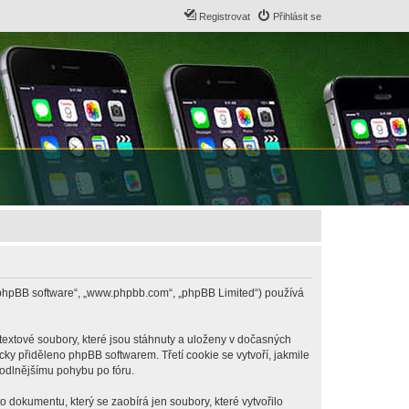
Registrovat
Přihlásit se
B („phpBB software“, „www.phpbb.com“, „phpBB Limited“) používá
textové soubory, které jsou stáhnuty a uloženy v dočasných
cky přiděleno phpBB softwarem. Třetí cookie se vytvoří, jakmile
hodlnějšímu pohybu po fóru.
 dokumentu, který se zaobírá jen soubory, které vytvořilo