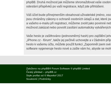
phpBB. Druhá možnost jak můžeme shromažďovat vaše osobní úda
odeslání příspěvků po vaší registrace, když jste přihlášeni.
Váš účet bude přinejmenším obsahovat uživatelské jméno, osobn
jsou chráněny zákony o ochraně osobních údajů a dat, které js
a vašeho e-mailu při registraci, můžeme zvolit jako povinné n
možnost zakázat nebo povolit zasílání automaticky vytvářenýc
Vaše heslo je zašifrováno (jednosměrný hash) pro zajištění jeh
„iPhone.cz - fórum“, takže jej pečlivě uchovejte a v žádném př
heslo k vašemu účtu, můžete použít funkci „Zapomněl jsem sv
software vygeneruje heslo nové a zašle vám ho, abyste se mohli
Založeno na
phpBB
® Forum Software © phpBB Limited
Český překlad –
phpBB.cz
Style
proflat
od ©
Mazeltof
2017
Soukromí
|
Podmínky