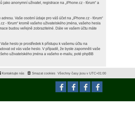
jako anonymní uživatel, registrace na „iPhone.cz - fórum“ a
 adresu. Vaše osobní údaje pro váš účet na „iPhone.cz - fórum“
ne.cz - fórum“ kromě vašeho uživatelského jména, vašeho hesla
ormace budou veřejně zobrazitelné. Dále ve vašem účtu máte
 Vaše heslo je prostředek k přístupu k vašemu účtu na
ožadovat od vás vaše heslo. V případě, že byste zapomněli vaše
ašeho uživatelského jména a vašeho e-mailu, poté phpBB
Kontaktujte nás
Smazat cookies
Všechny časy jsou v
UTC+01:00