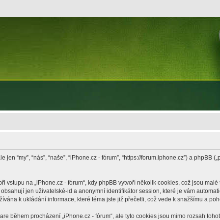
le jen “my”, “nás”, “naše”, “iPhone.cz - fórum”, “https://forum.iphone.cz”) a phpB
vstupu na „iPhone.cz - fórum“, kdy phpBB vytvoří několik cookies, což jsou malé 
bsahují jen uživatelské-id a anonymní identifikátor session, které je vám automati
žívána k ukládání informace, které téma jste již přečetli, což vede k snažšímu a po
ware během procházení „iPhone.cz - fórum“, ale tyto cookies jsou mimo rozsah tohoto