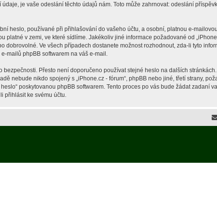
je, je vaše odeslání těchto údajů nám. Toto může zahrnovat: odeslání příspěvků 
í heslo, používané při přihlašování do vašeho účtu, a osobní, platnou e-mailovou
ou platné v zemi, ve které sídlíme. Jakékoliv jiné informace požadované od „iPho
ebo dobrovolné. Ve všech případech dostanete možnost rozhodnout, zda-li tyto inf
h e-mailů phpBB softwarem na váš e-mail.
o bezpečnosti. Přesto není doporučeno používat stejné heslo na dalších stránkách.
ípadě nebude nikdo spojený s „iPhone.cz - fórum“, phpBB nebo jiné, třetí strany, p
é heslo“ poskytovanou phpBB softwarem. Tento proces po vás bude žádat zadaní v
 přihlásit ke svému účtu.