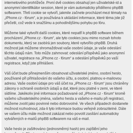
internetového prohlížeče. První dvě cookies obsahují jen uživatelské-id a
anonymní identifikátor session, které je vám automaticky přiděleno phpBB
softwarem. Třetí cookie se vytvoří, jakmile začnete procházet mezi tématy na
„iPhone.cz - fórum“, a je používána k ukládání informace, které téma jste již
přečetli, což vede k snažšímu a pohodlnějšímu pohybu po fóru.
Můžeme také vytvořit další cookies, které nepatří k phpBB software během
procházení „iPhone.cz - fórum“, ale tyto cookies jsou mimo rozsah tohoto
dokumentu, který se zaobírá jen soubory, které vytvořilo phpBB. Druhá
možnost jak můžeme shromažďovat vaše osobní údaje, je vaše odeslání
těchto údajů nám. Toto může zahrnovat: odeslání příspěvků jako anonymní
uživatel, registrace na „iPhone.cz - fórum“ a odeslání příspěvků po vaší
registrace, když jste přihlášeni.
Váš účet bude přinejmenším obsahovat uživatelské jméno, osobní heslo,
používané při přihlašování do vašeho účtu, a osobní, platnou e-mailovou
adresu. Vaše osobní údaje pro váš účet na „iPhone.cz - fórum“ jsou chráněny
zákony o ochraně osobních údajů a dat, které jsou platné v zemi, ve které
sídlíme. Jakékoliv jiné informace požadované od „iPhone.cz - fórum“ kromě
vašeho uživatelského jména, vašeho hesla a vašeho e-mailu při registraci,
můžeme zvolit jako povinné nebo dobrovolné. Ve všech případech dostanete
možnost rozhodnout, zda-li tyto informace budou veřejně zobrazitelné. Dále
ve vašem účtu máte možnost zakázat nebo povolit zasílání automaticky
vytvářených e-mailů phpBB softwarem na váš e-mail.
Vaše heslo je zašifrováno (jednosměrný hash) pro zajištění jeho