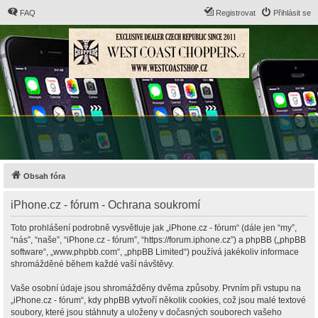
FAQ
Registrovat
Přihlásit se
Obsah fóra
iPhone.cz - fórum - Ochrana soukromí
Toto prohlášení podrobně vysvětluje jak „iPhone.cz - fórum“ (dále jen “my”,
“nás”, “naše”, “iPhone.cz - fórum”, “https://forum.iphone.cz”) a phpBB („phpBB
software“, „www.phpbb.com“, „phpBB Limited“) používá jakékoliv informace
shromážděné během každé vaší návštěvy.
Vaše osobní údaje jsou shromážděny dvěma způsoby. Prvním při vstupu na
„iPhone.cz - fórum“, kdy phpBB vytvoří několik cookies, což jsou malé textové
soubory, které jsou stáhnuty a uloženy v dočasných souborech vašeho