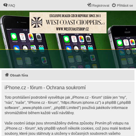
FAQ
Registrovat
Přihlásit se
Obsah fóra
iPhone.cz - fórum - Ochrana soukromí
Toto prohlášení podrobně vysvětluje jak „iPhone.cz - fórum“ (dále jen “my”,
“nás”, “naše”, “iPhone.cz - fórum”, “https://forum.iphone.cz”) a phpBB („phpBB
software“, „www.phpbb.com“, „phpBB Limited“) používá jakékoliv informace
shromážděné během každé vaší návštěvy.
Vaše osobní údaje jsou shromážděny dvěma způsoby. Prvním při vstupu na
„iPhone.cz - fórum“, kdy phpBB vytvoří několik cookies, což jsou malé textové
soubory, které jsou stáhnuty a uloženy v dočasných souborech vašeho