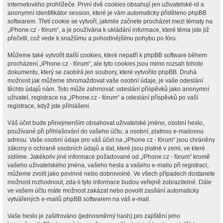
internetového prohlížeče. První dvě cookies obsahují jen uživatelské-id a
anonymní identifikátor session, které je vám automaticky přiděleno phpBB
softwarem. Třetí cookie se vytvoří, jakmile začnete procházet mezi tématy na
„iPhone.cz - fórum“, a je používána k ukládání informace, které téma jste již
přečetli, což vede k snažšímu a pohodlnějšímu pohybu po fóru.
Můžeme také vytvořit další cookies, které nepatří k phpBB software během
procházení „iPhone.cz - fórum“, ale tyto cookies jsou mimo rozsah tohoto
dokumentu, který se zaobírá jen soubory, které vytvořilo phpBB. Druhá
možnost jak můžeme shromažďovat vaše osobní údaje, je vaše odeslání
těchto údajů nám. Toto může zahrnovat: odeslání příspěvků jako anonymní
uživatel, registrace na „iPhone.cz - fórum“ a odeslání příspěvků po vaší
registrace, když jste přihlášeni.
Váš účet bude přinejmenším obsahovat uživatelské jméno, osobní heslo,
používané při přihlašování do vašeho účtu, a osobní, platnou e-mailovou
adresu. Vaše osobní údaje pro váš účet na „iPhone.cz - fórum“ jsou chráněny
zákony o ochraně osobních údajů a dat, které jsou platné v zemi, ve které
sídlíme. Jakékoliv jiné informace požadované od „iPhone.cz - fórum“ kromě
vašeho uživatelského jména, vašeho hesla a vašeho e-mailu při registraci,
můžeme zvolit jako povinné nebo dobrovolné. Ve všech případech dostanete
možnost rozhodnout, zda-li tyto informace budou veřejně zobrazitelné. Dále
ve vašem účtu máte možnost zakázat nebo povolit zasílání automaticky
vytvářených e-mailů phpBB softwarem na váš e-mail.
Vaše heslo je zašifrováno (jednosměrný hash) pro zajištění jeho