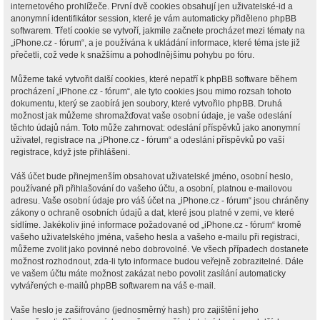
internetového prohlížeče. První dvě cookies obsahují jen uživatelské-id a
anonymní identifikátor session, které je vám automaticky přiděleno phpBB
softwarem. Třetí cookie se vytvoří, jakmile začnete procházet mezi tématy na
„iPhone.cz - fórum“, a je používána k ukládání informace, které téma jste již
přečetli, což vede k snažšímu a pohodlnějšímu pohybu po fóru.
Můžeme také vytvořit další cookies, které nepatří k phpBB software během
procházení „iPhone.cz - fórum“, ale tyto cookies jsou mimo rozsah tohoto
dokumentu, který se zaobírá jen soubory, které vytvořilo phpBB. Druhá
možnost jak můžeme shromažďovat vaše osobní údaje, je vaše odeslání
těchto údajů nám. Toto může zahrnovat: odeslání příspěvků jako anonymní
uživatel, registrace na „iPhone.cz - fórum“ a odeslání příspěvků po vaší
registrace, když jste přihlášeni.
Váš účet bude přinejmenším obsahovat uživatelské jméno, osobní heslo,
používané při přihlašování do vašeho účtu, a osobní, platnou e-mailovou
adresu. Vaše osobní údaje pro váš účet na „iPhone.cz - fórum“ jsou chráněny
zákony o ochraně osobních údajů a dat, které jsou platné v zemi, ve které
sídlíme. Jakékoliv jiné informace požadované od „iPhone.cz - fórum“ kromě
vašeho uživatelského jména, vašeho hesla a vašeho e-mailu při registraci,
můžeme zvolit jako povinné nebo dobrovolné. Ve všech případech dostanete
možnost rozhodnout, zda-li tyto informace budou veřejně zobrazitelné. Dále
ve vašem účtu máte možnost zakázat nebo povolit zasílání automaticky
vytvářených e-mailů phpBB softwarem na váš e-mail.
Vaše heslo je zašifrováno (jednosměrný hash) pro zajištění jeho