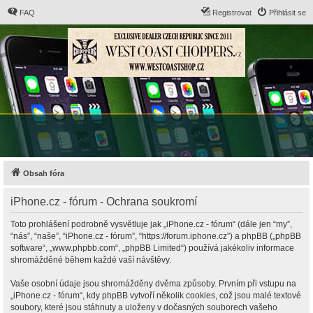
FAQ
Registrovat
Přihlásit se
Obsah fóra
iPhone.cz - fórum - Ochrana soukromí
Toto prohlášení podrobně vysvětluje jak „iPhone.cz - fórum“ (dále jen “my”,
“nás”, “naše”, “iPhone.cz - fórum”, “https://forum.iphone.cz”) a phpBB („phpBB
software“, „www.phpbb.com“, „phpBB Limited“) používá jakékoliv informace
shromážděné během každé vaší návštěvy.
Vaše osobní údaje jsou shromážděny dvěma způsoby. Prvním při vstupu na
„iPhone.cz - fórum“, kdy phpBB vytvoří několik cookies, což jsou malé textové
soubory, které jsou stáhnuty a uloženy v dočasných souborech vašeho