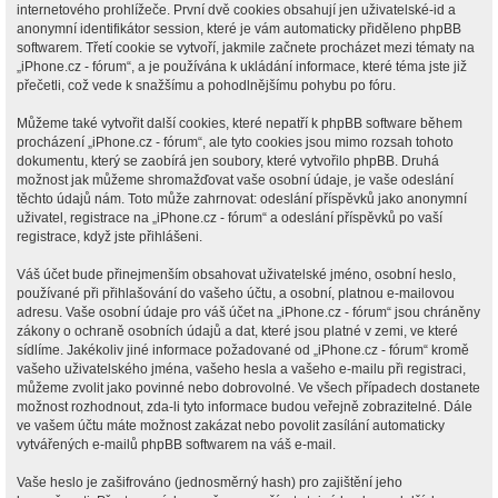
internetového prohlížeče. První dvě cookies obsahují jen uživatelské-id a
anonymní identifikátor session, které je vám automaticky přiděleno phpBB
softwarem. Třetí cookie se vytvoří, jakmile začnete procházet mezi tématy na
„iPhone.cz - fórum“, a je používána k ukládání informace, které téma jste již
přečetli, což vede k snažšímu a pohodlnějšímu pohybu po fóru.
Můžeme také vytvořit další cookies, které nepatří k phpBB software během
procházení „iPhone.cz - fórum“, ale tyto cookies jsou mimo rozsah tohoto
dokumentu, který se zaobírá jen soubory, které vytvořilo phpBB. Druhá
možnost jak můžeme shromažďovat vaše osobní údaje, je vaše odeslání
těchto údajů nám. Toto může zahrnovat: odeslání příspěvků jako anonymní
uživatel, registrace na „iPhone.cz - fórum“ a odeslání příspěvků po vaší
registrace, když jste přihlášeni.
Váš účet bude přinejmenším obsahovat uživatelské jméno, osobní heslo,
používané při přihlašování do vašeho účtu, a osobní, platnou e-mailovou
adresu. Vaše osobní údaje pro váš účet na „iPhone.cz - fórum“ jsou chráněny
zákony o ochraně osobních údajů a dat, které jsou platné v zemi, ve které
sídlíme. Jakékoliv jiné informace požadované od „iPhone.cz - fórum“ kromě
vašeho uživatelského jména, vašeho hesla a vašeho e-mailu při registraci,
můžeme zvolit jako povinné nebo dobrovolné. Ve všech případech dostanete
možnost rozhodnout, zda-li tyto informace budou veřejně zobrazitelné. Dále
ve vašem účtu máte možnost zakázat nebo povolit zasílání automaticky
vytvářených e-mailů phpBB softwarem na váš e-mail.
Vaše heslo je zašifrováno (jednosměrný hash) pro zajištění jeho