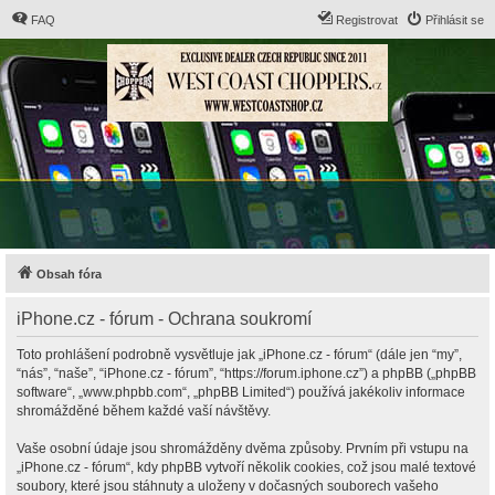
FAQ
Registrovat
Přihlásit se
Obsah fóra
iPhone.cz - fórum - Ochrana soukromí
Toto prohlášení podrobně vysvětluje jak „iPhone.cz - fórum“ (dále jen “my”,
“nás”, “naše”, “iPhone.cz - fórum”, “https://forum.iphone.cz”) a phpBB („phpBB
software“, „www.phpbb.com“, „phpBB Limited“) používá jakékoliv informace
shromážděné během každé vaší návštěvy.
Vaše osobní údaje jsou shromážděny dvěma způsoby. Prvním při vstupu na
„iPhone.cz - fórum“, kdy phpBB vytvoří několik cookies, což jsou malé textové
soubory, které jsou stáhnuty a uloženy v dočasných souborech vašeho