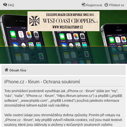
FAQ
Registrovat
Přihlásit se
Obsah fóra
iPhone.cz - fórum - Ochrana soukromí
Toto prohlášení podrobně vysvětluje jak „iPhone.cz - fórum“ (dále jen “my”,
“nás”, “naše”, “iPhone.cz - fórum”, “https://forum.iphone.cz”) a phpBB („phpBB
software“, „www.phpbb.com“, „phpBB Limited“) používá jakékoliv informace
shromážděné během každé vaší návštěvy.
Vaše osobní údaje jsou shromážděny dvěma způsoby. Prvním při vstupu na
„iPhone.cz - fórum“, kdy phpBB vytvoří několik cookies, což jsou malé textové
soubory, které jsou stáhnuty a uloženy v dočasných souborech vašeho