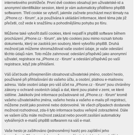
internetového prohlížeče. První dvě cookies obsahují jen uživatelské-id a
anonymní identifikátor session, které je vám automaticky přiděleno phpBB
softwarem. Třetí cookie se vytvoří, jakmile začnete procházet mezi tématy na
„iPhone.cz - fórum“, a je používána k ukládání informace, které téma jste již
přečetli, což vede k snažšímu a pohodlnějšímu pohybu po fóru.
Můžeme také vytvořit další cookies, které nepatří k phpBB software během
procházení „iPhone.cz - fórum“, ale tyto cookies jsou mimo rozsah tohoto
dokumentu, který se zaobírá jen soubory, které vytvořilo phpBB. Druhá
možnost jak můžeme shromažďovat vaše osobní údaje, je vaše odeslání
těchto údajů nám. Toto může zahrnovat: odeslání příspěvků jako anonymní
uživatel, registrace na „iPhone.cz - fórum“ a odeslání příspěvků po vaší
registrace, když jste přihlášeni.
Váš účet bude přinejmenším obsahovat uživatelské jméno, osobní heslo,
používané při přihlašování do vašeho účtu, a osobní, platnou e-mailovou
adresu. Vaše osobní údaje pro váš účet na „iPhone.cz - fórum“ jsou chráněny
zákony o ochraně osobních údajů a dat, které jsou platné v zemi, ve které
sídlíme. Jakékoliv jiné informace požadované od „iPhone.cz - fórum“ kromě
vašeho uživatelského jména, vašeho hesla a vašeho e-mailu při registraci,
můžeme zvolit jako povinné nebo dobrovolné. Ve všech případech dostanete
možnost rozhodnout, zda-li tyto informace budou veřejně zobrazitelné. Dále
ve vašem účtu máte možnost zakázat nebo povolit zasílání automaticky
vytvářených e-mailů phpBB softwarem na váš e-mail.
Vaše heslo je zašifrováno (jednosměrný hash) pro zajištění jeho