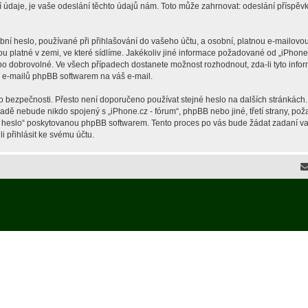
je, je vaše odeslání těchto údajů nám. Toto může zahrnovat: odeslání příspěvků 
í heslo, používané při přihlašování do vašeho účtu, a osobní, platnou e-mailovou
ou platné v zemi, ve které sídlíme. Jakékoliv jiné informace požadované od „iPho
ebo dobrovolné. Ve všech případech dostanete možnost rozhodnout, zda-li tyto inf
h e-mailů phpBB softwarem na váš e-mail.
o bezpečnosti. Přesto není doporučeno používat stejné heslo na dalších stránkách.
ípadě nebude nikdo spojený s „iPhone.cz - fórum“, phpBB nebo jiné, třetí strany, p
é heslo“ poskytovanou phpBB softwarem. Tento proces po vás bude žádat zadaní v
 přihlásit ke svému účtu.