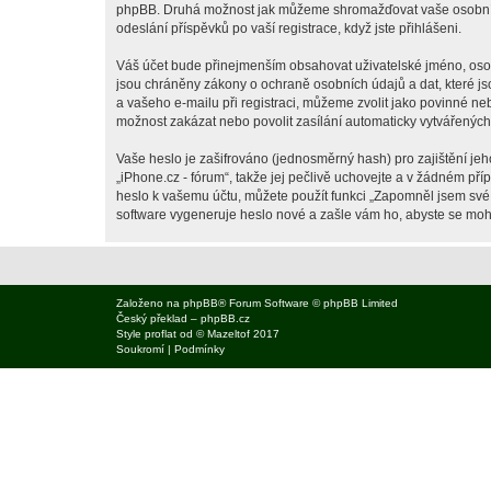
phpBB. Druhá možnost jak můžeme shromažďovat vaše osobní úda
odeslání příspěvků po vaší registrace, když jste přihlášeni.
Váš účet bude přinejmenším obsahovat uživatelské jméno, osobn
jsou chráněny zákony o ochraně osobních údajů a dat, které js
a vašeho e-mailu při registraci, můžeme zvolit jako povinné n
možnost zakázat nebo povolit zasílání automaticky vytvářenýc
Vaše heslo je zašifrováno (jednosměrný hash) pro zajištění jeh
„iPhone.cz - fórum“, takže jej pečlivě uchovejte a v žádném př
heslo k vašemu účtu, můžete použít funkci „Zapomněl jsem sv
software vygeneruje heslo nové a zašle vám ho, abyste se mohli
Založeno na
phpBB
® Forum Software © phpBB Limited
Český překlad –
phpBB.cz
Style
proflat
od ©
Mazeltof
2017
Soukromí
|
Podmínky