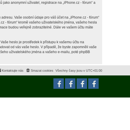
jako anonymní uživatel, registrace na „iPhone.cz - fórum“ a
 adresu. Vaše osobní údaje pro váš účet na „iPhone.cz - fórum“
ne.cz - fórum“ kromě vašeho uživatelského jména, vašeho hesla
ormace budou veřejně zobrazitelné. Dále ve vašem účtu máte
 Vaše heslo je prostředek k přístupu k vašemu účtu na
ožadovat od vás vaše heslo. V případě, že byste zapomněli vaše
ašeho uživatelského jména a vašeho e-mailu, poté phpBB
Kontaktujte nás
Smazat cookies
Všechny časy jsou v
UTC+01:00