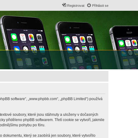
Registrovat
Přihlásit se
B („phpBB software“, „www.phpbb.com“, „phpBB Limited“) používá
textové soubory, které jsou stáhnuty a uloženy v dočasných
cky přiděleno phpBB softwarem. Třetí cookie se vytvoří, jakmile
hodlnějšímu pohybu po fóru.
 dokumentu, který se zaobírá jen soubory, které vytvořilo