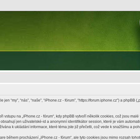
le jen “my”, “nás”, “naše”, “iPhone.cz - fórum”, “https://forum.iphone.cz”) a phpB
vstupu na „iPhone.cz - fórum“, kdy phpBB vytvoří několik cookies, což jsou malé 
bsahují jen uživatelské-id a anonymní identifikátor session, které je vám automati
žívána k ukládání informace, které téma jste již přečetli, což vede k snažšímu a po
ware během procházení „iPhone.cz - fórum“, ale tyto cookies jsou mimo rozsah tohoto