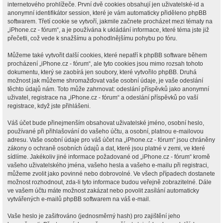
internetového prohlížeče. První dvě cookies obsahují jen uživatelské-id a
anonymní identifikátor session, které je vám automaticky přiděleno phpBB
softwarem. Třetí cookie se vytvoří, jakmile začnete procházet mezi tématy na
„iPhone.cz - fórum“, a je používána k ukládání informace, které téma jste již
přečetli, což vede k snažšímu a pohodlnějšímu pohybu po fóru.
Můžeme také vytvořit další cookies, které nepatří k phpBB software během
procházení „iPhone.cz - fórum“, ale tyto cookies jsou mimo rozsah tohoto
dokumentu, který se zaobírá jen soubory, které vytvořilo phpBB. Druhá
možnost jak můžeme shromažďovat vaše osobní údaje, je vaše odeslání
těchto údajů nám. Toto může zahrnovat: odeslání příspěvků jako anonymní
uživatel, registrace na „iPhone.cz - fórum“ a odeslání příspěvků po vaší
registrace, když jste přihlášeni.
Váš účet bude přinejmenším obsahovat uživatelské jméno, osobní heslo,
používané při přihlašování do vašeho účtu, a osobní, platnou e-mailovou
adresu. Vaše osobní údaje pro váš účet na „iPhone.cz - fórum“ jsou chráněny
zákony o ochraně osobních údajů a dat, které jsou platné v zemi, ve které
sídlíme. Jakékoliv jiné informace požadované od „iPhone.cz - fórum“ kromě
vašeho uživatelského jména, vašeho hesla a vašeho e-mailu při registraci,
můžeme zvolit jako povinné nebo dobrovolné. Ve všech případech dostanete
možnost rozhodnout, zda-li tyto informace budou veřejně zobrazitelné. Dále
ve vašem účtu máte možnost zakázat nebo povolit zasílání automaticky
vytvářených e-mailů phpBB softwarem na váš e-mail.
Vaše heslo je zašifrováno (jednosměrný hash) pro zajištění jeho