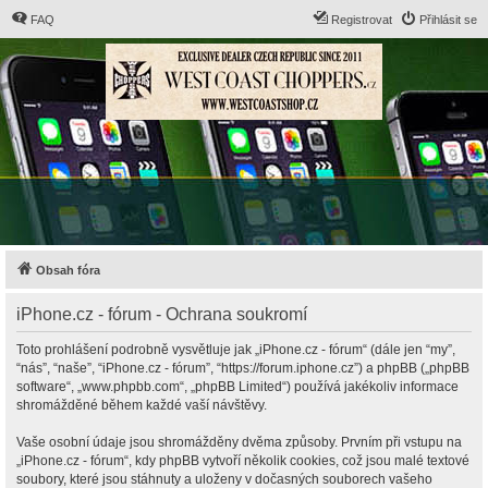
FAQ
Registrovat
Přihlásit se
Obsah fóra
iPhone.cz - fórum - Ochrana soukromí
Toto prohlášení podrobně vysvětluje jak „iPhone.cz - fórum“ (dále jen “my”,
“nás”, “naše”, “iPhone.cz - fórum”, “https://forum.iphone.cz”) a phpBB („phpBB
software“, „www.phpbb.com“, „phpBB Limited“) používá jakékoliv informace
shromážděné během každé vaší návštěvy.
Vaše osobní údaje jsou shromážděny dvěma způsoby. Prvním při vstupu na
„iPhone.cz - fórum“, kdy phpBB vytvoří několik cookies, což jsou malé textové
soubory, které jsou stáhnuty a uloženy v dočasných souborech vašeho