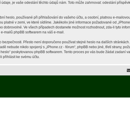
je, je vaše odeslání těchto údajů nám. Toto může zahrnovat: odeslání příspěvků 
í heslo, používané při přihlašování do vašeho účtu, a osobní, platnou e-mailovou
ou platné v zemi, ve které sídlíme. Jakékoliv jiné informace požadované od „iPho
ebo dobrovolné. Ve všech případech dostanete možnost rozhodnout, zda-li tyto inf
h e-mailů phpBB softwarem na váš e-mail.
o bezpečnosti. Přesto není doporučeno používat stejné heslo na dalších stránkách.
ípadě nebude nikdo spojený s „iPhone.cz - fórum“, phpBB nebo jiné, třetí strany, p
é heslo“ poskytovanou phpBB softwarem. Tento proces po vás bude žádat zadaní v
 přihlásit ke svému účtu.