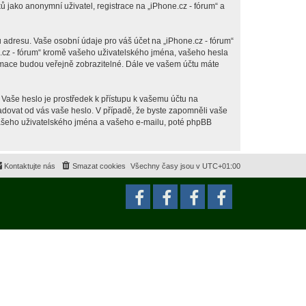
jako anonymní uživatel, registrace na „iPhone.cz - fórum“ a
 adresu. Vaše osobní údaje pro váš účet na „iPhone.cz - fórum“
ne.cz - fórum“ kromě vašeho uživatelského jména, vašeho hesla
ormace budou veřejně zobrazitelné. Dále ve vašem účtu máte
 Vaše heslo je prostředek k přístupu k vašemu účtu na
ožadovat od vás vaše heslo. V případě, že byste zapomněli vaše
ašeho uživatelského jména a vašeho e-mailu, poté phpBB
Kontaktujte nás
Smazat cookies
Všechny časy jsou v
UTC+01:00