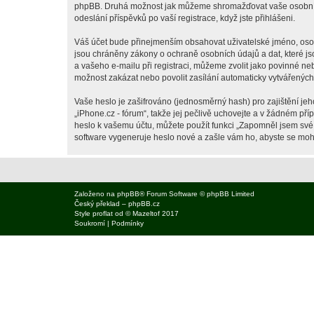
phpBB. Druhá možnost jak můžeme shromažďovat vaše osobní úda
odeslání příspěvků po vaší registrace, když jste přihlášeni.
Váš účet bude přinejmenším obsahovat uživatelské jméno, osobn
jsou chráněny zákony o ochraně osobních údajů a dat, které js
a vašeho e-mailu při registraci, můžeme zvolit jako povinné n
možnost zakázat nebo povolit zasílání automaticky vytvářenýc
Vaše heslo je zašifrováno (jednosměrný hash) pro zajištění jeh
„iPhone.cz - fórum“, takže jej pečlivě uchovejte a v žádném př
heslo k vašemu účtu, můžete použít funkci „Zapomněl jsem sv
software vygeneruje heslo nové a zašle vám ho, abyste se mohli
Založeno na
phpBB
® Forum Software © phpBB Limited
Český překlad –
phpBB.cz
Style
proflat
od ©
Mazeltof
2017
Soukromí
|
Podmínky