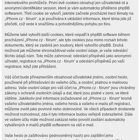
internetového prohlížeče. První dvě cookies obsahují jen uživatelské-id a
anonymní identifikátor session, které je vám automaticky přiděleno phpBB
softwarem. Třetí cookie se vytvoří, jakmile začnete procházet mezi tématy na
„iPhone.cz - fórum“, a je používána k ukládání informace, které téma jste již
přečetli, což vede k snažšímu a pohodlnějšímu pohybu po fóru.
Můžeme také vytvořit další cookies, které nepatří k phpBB software během
procházení „iPhone.cz - fórum“, ale tyto cookies jsou mimo rozsah tohoto
dokumentu, který se zaobírá jen soubory, které vytvořilo phpBB. Druhá
možnost jak můžeme shromažďovat vaše osobní údaje, je vaše odeslání
těchto údajů nám. Toto může zahrnovat: odeslání příspěvků jako anonymní
uživatel, registrace na „iPhone.cz - fórum“ a odeslání příspěvků po vaší
registrace, když jste přihlášeni.
Váš účet bude přinejmenším obsahovat uživatelské jméno, osobní heslo,
používané při přihlašování do vašeho účtu, a osobní, platnou e-mailovou
adresu. Vaše osobní údaje pro váš účet na „iPhone.cz - fórum“ jsou chráněny
zákony o ochraně osobních údajů a dat, které jsou platné v zemi, ve které
sídlíme. Jakékoliv jiné informace požadované od „iPhone.cz - fórum“ kromě
vašeho uživatelského jména, vašeho hesla a vašeho e-mailu při registraci,
můžeme zvolit jako povinné nebo dobrovolné. Ve všech případech dostanete
možnost rozhodnout, zda-li tyto informace budou veřejně zobrazitelné. Dále
ve vašem účtu máte možnost zakázat nebo povolit zasílání automaticky
vytvářených e-mailů phpBB softwarem na váš e-mail.
Vaše heslo je zašifrováno (jednosměrný hash) pro zajištění jeho