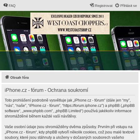
FAQ
Registrovat
Přihlásit se
Obsah fóra
iPhone.cz - fórum - Ochrana soukromí
Toto prohlášení podrobně vysvětluje jak „iPhone.cz - fórum“ (dále jen “my”,
“nás”, “naše”, “iPhone.cz - fórum”, “https://forum.iphone.cz”) a phpBB („phpBB
software“, „www.phpbb.com“, „phpBB Limited“) používá jakékoliv informace
shromážděné během každé vaší návštěvy.
Vaše osobní údaje jsou shromážděny dvěma způsoby. Prvním při vstupu na
„iPhone.cz - fórum“, kdy phpBB vytvoří několik cookies, což jsou malé textové
soubory, které jsou stáhnuty a uloženy v dočasných souborech vašeho