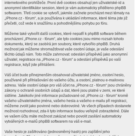
internetového prohlížeče. První dvě cookies obsahují jen uživatelské-id a
anonymní identifikátor session, které je vám automaticky přiděleno phpBB
softwarem. Třetí cookie se vytvoří, jakmile začnete procházet mezi tématy na
„iPhone.cz - fórum“, a je používána k ukládání informace, které téma jste již
přečetli, což vede k snažšímu a pohodlnějšímu pohybu po fóru.
Můžeme také vytvořit další cookies, které nepatří k phpBB software během
procházení „iPhone.cz - fórum“, ale tyto cookies jsou mimo rozsah tohoto
dokumentu, který se zaobírá jen soubory, které vytvořilo phpBB. Druhá
možnost jak můžeme shromažďovat vaše osobní údaje, je vaše odeslání
těchto údajů nám. Toto může zahrnovat: odeslání příspěvků jako anonymní
uživatel, registrace na „iPhone.cz - fórum“ a odeslání příspěvků po vaší
registrace, když jste přihlášeni.
Váš účet bude přinejmenším obsahovat uživatelské jméno, osobní heslo,
používané při přihlašování do vašeho účtu, a osobní, platnou e-mailovou
adresu. Vaše osobní údaje pro váš účet na „iPhone.cz - fórum“ jsou chráněny
zákony o ochraně osobních údajů a dat, které jsou platné v zemi, ve které
sídlíme. Jakékoliv jiné informace požadované od „iPhone.cz - fórum“ kromě
vašeho uživatelského jména, vašeho hesla a vašeho e-mailu při registraci,
můžeme zvolit jako povinné nebo dobrovolné. Ve všech případech dostanete
možnost rozhodnout, zda-li tyto informace budou veřejně zobrazitelné. Dále
ve vašem účtu máte možnost zakázat nebo povolit zasílání automaticky
vytvářených e-mailů phpBB softwarem na váš e-mail.
Vaše heslo je zašifrováno (jednosměrný hash) pro zajištění jeho