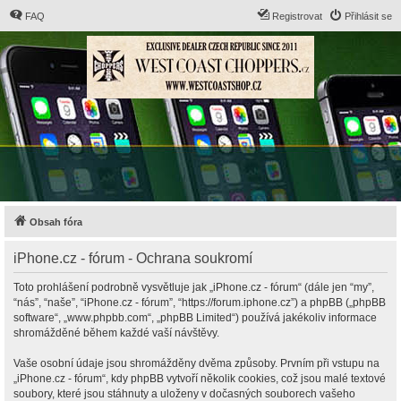
FAQ
Registrovat
Přihlásit se
Obsah fóra
iPhone.cz - fórum - Ochrana soukromí
Toto prohlášení podrobně vysvětluje jak „iPhone.cz - fórum“ (dále jen “my”,
“nás”, “naše”, “iPhone.cz - fórum”, “https://forum.iphone.cz”) a phpBB („phpBB
software“, „www.phpbb.com“, „phpBB Limited“) používá jakékoliv informace
shromážděné během každé vaší návštěvy.
Vaše osobní údaje jsou shromážděny dvěma způsoby. Prvním při vstupu na
„iPhone.cz - fórum“, kdy phpBB vytvoří několik cookies, což jsou malé textové
soubory, které jsou stáhnuty a uloženy v dočasných souborech vašeho