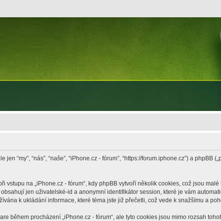
le jen “my”, “nás”, “naše”, “iPhone.cz - fórum”, “https://forum.iphone.cz”) a phpB
vstupu na „iPhone.cz - fórum“, kdy phpBB vytvoří několik cookies, což jsou malé 
bsahují jen uživatelské-id a anonymní identifikátor session, které je vám automati
žívána k ukládání informace, které téma jste již přečetli, což vede k snažšímu a po
ware během procházení „iPhone.cz - fórum“, ale tyto cookies jsou mimo rozsah tohoto