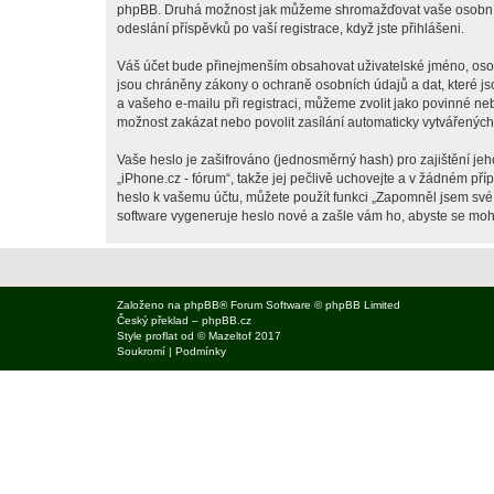
phpBB. Druhá možnost jak můžeme shromažďovat vaše osobní úda
odeslání příspěvků po vaší registrace, když jste přihlášeni.
Váš účet bude přinejmenším obsahovat uživatelské jméno, osobn
jsou chráněny zákony o ochraně osobních údajů a dat, které js
a vašeho e-mailu při registraci, můžeme zvolit jako povinné n
možnost zakázat nebo povolit zasílání automaticky vytvářenýc
Vaše heslo je zašifrováno (jednosměrný hash) pro zajištění jeh
„iPhone.cz - fórum“, takže jej pečlivě uchovejte a v žádném př
heslo k vašemu účtu, můžete použít funkci „Zapomněl jsem sv
software vygeneruje heslo nové a zašle vám ho, abyste se mohli
Založeno na
phpBB
® Forum Software © phpBB Limited
Český překlad –
phpBB.cz
Style
proflat
od ©
Mazeltof
2017
Soukromí
|
Podmínky