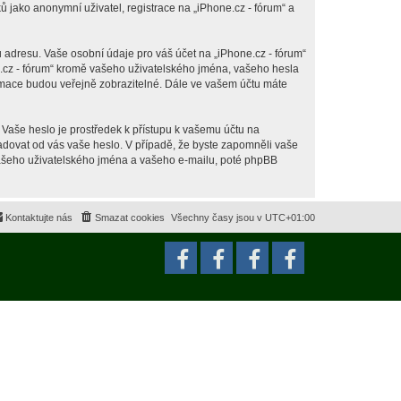
jako anonymní uživatel, registrace na „iPhone.cz - fórum“ a
 adresu. Vaše osobní údaje pro váš účet na „iPhone.cz - fórum“
ne.cz - fórum“ kromě vašeho uživatelského jména, vašeho hesla
ormace budou veřejně zobrazitelné. Dále ve vašem účtu máte
 Vaše heslo je prostředek k přístupu k vašemu účtu na
ožadovat od vás vaše heslo. V případě, že byste zapomněli vaše
ašeho uživatelského jména a vašeho e-mailu, poté phpBB
Kontaktujte nás
Smazat cookies
Všechny časy jsou v
UTC+01:00