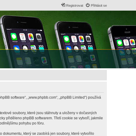
Registrovat
Přihlásit se
B („phpBB software“, „www.phpbb.com“, „phpBB Limited“) používá
textové soubory, které jsou stáhnuty a uloženy v dočasných
cky přiděleno phpBB softwarem. Třetí cookie se vytvoří, jakmile
hodlnějšímu pohybu po fóru.
 dokumentu, který se zaobírá jen soubory, které vytvořilo