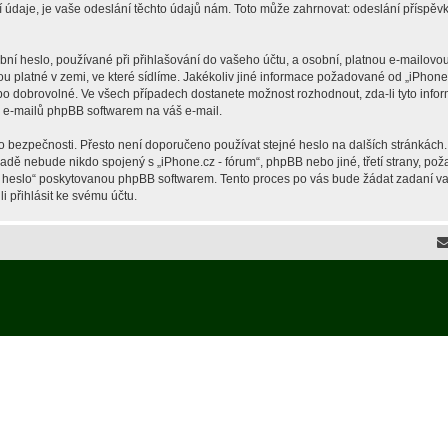
je, je vaše odeslání těchto údajů nám. Toto může zahrnovat: odeslání příspěvků 
í heslo, používané při přihlašování do vašeho účtu, a osobní, platnou e-mailovou
ou platné v zemi, ve které sídlíme. Jakékoliv jiné informace požadované od „iPho
ebo dobrovolné. Ve všech případech dostanete možnost rozhodnout, zda-li tyto inf
h e-mailů phpBB softwarem na váš e-mail.
o bezpečnosti. Přesto není doporučeno používat stejné heslo na dalších stránkách.
ípadě nebude nikdo spojený s „iPhone.cz - fórum“, phpBB nebo jiné, třetí strany, p
é heslo“ poskytovanou phpBB softwarem. Tento proces po vás bude žádat zadaní v
 přihlásit ke svému účtu.