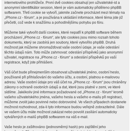
internetového prohlížeče. První dvě cookies obsahují jen uživatelské-id a
anonymní identifikátor session, které je vám automaticky přiděleno phpBB
softwarem. Třetí cookie se vytvoří, jakmile začnete procházet mezi tématy na
„iPhone.cz - fórum“, a je používána k ukládání informace, které téma jste již
přečetli, což vede k snažšímu a pohodlnějšímu pohybu po fóru.
Můžeme také vytvořit další cookies, které nepatří k phpBB software během
procházení „iPhone.cz - fórum“, ale tyto cookies jsou mimo rozsah tohoto
dokumentu, který se zaobírá jen soubory, které vytvořilo phpBB. Druhá
možnost jak můžeme shromažďovat vaše osobní údaje, je vaše odeslání
těchto údajů nám. Toto může zahrnovat: odeslání příspěvků jako anonymní
uživatel, registrace na „iPhone.cz - fórum“ a odeslání příspěvků po vaší
registrace, když jste přihlášeni.
Váš účet bude přinejmenším obsahovat uživatelské jméno, osobní heslo,
používané při přihlašování do vašeho účtu, a osobní, platnou e-mailovou
adresu. Vaše osobní údaje pro váš účet na „iPhone.cz - fórum“ jsou chráněny
zákony o ochraně osobních údajů a dat, které jsou platné v zemi, ve které
sídlíme. Jakékoliv jiné informace požadované od „iPhone.cz - fórum“ kromě
vašeho uživatelského jména, vašeho hesla a vašeho e-mailu při registraci,
můžeme zvolit jako povinné nebo dobrovolné. Ve všech případech dostanete
možnost rozhodnout, zda-li tyto informace budou veřejně zobrazitelné. Dále
ve vašem účtu máte možnost zakázat nebo povolit zasílání automaticky
vytvářených e-mailů phpBB softwarem na váš e-mail.
Vaše heslo je zašifrováno (jednosměrný hash) pro zajištění jeho