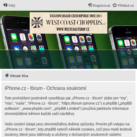
FAQ
Registrovat
Přihlásit se
Obsah fóra
iPhone.cz - fórum - Ochrana soukromí
Toto prohlášení podrobně vysvětluje jak „iPhone.cz - fórum“ (dále jen “my”,
“nás”, “naše”, “iPhone.cz - fórum”, “https://forum.iphone.cz”) a phpBB („phpBB
software“, „www.phpbb.com“, „phpBB Limited“) používá jakékoliv informace
shromážděné během každé vaší návštěvy.
Vaše osobní údaje jsou shromážděny dvěma způsoby. Prvním při vstupu na
„iPhone.cz - fórum“, kdy phpBB vytvoří několik cookies, což jsou malé textové
soubory, které jsou stáhnuty a uloženy v dočasných souborech vašeho