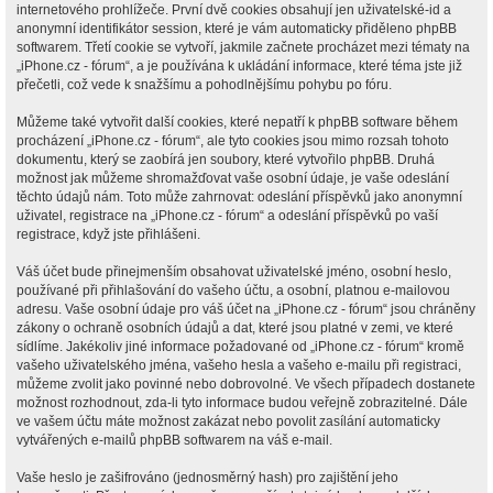
internetového prohlížeče. První dvě cookies obsahují jen uživatelské-id a
anonymní identifikátor session, které je vám automaticky přiděleno phpBB
softwarem. Třetí cookie se vytvoří, jakmile začnete procházet mezi tématy na
„iPhone.cz - fórum“, a je používána k ukládání informace, které téma jste již
přečetli, což vede k snažšímu a pohodlnějšímu pohybu po fóru.
Můžeme také vytvořit další cookies, které nepatří k phpBB software během
procházení „iPhone.cz - fórum“, ale tyto cookies jsou mimo rozsah tohoto
dokumentu, který se zaobírá jen soubory, které vytvořilo phpBB. Druhá
možnost jak můžeme shromažďovat vaše osobní údaje, je vaše odeslání
těchto údajů nám. Toto může zahrnovat: odeslání příspěvků jako anonymní
uživatel, registrace na „iPhone.cz - fórum“ a odeslání příspěvků po vaší
registrace, když jste přihlášeni.
Váš účet bude přinejmenším obsahovat uživatelské jméno, osobní heslo,
používané při přihlašování do vašeho účtu, a osobní, platnou e-mailovou
adresu. Vaše osobní údaje pro váš účet na „iPhone.cz - fórum“ jsou chráněny
zákony o ochraně osobních údajů a dat, které jsou platné v zemi, ve které
sídlíme. Jakékoliv jiné informace požadované od „iPhone.cz - fórum“ kromě
vašeho uživatelského jména, vašeho hesla a vašeho e-mailu při registraci,
můžeme zvolit jako povinné nebo dobrovolné. Ve všech případech dostanete
možnost rozhodnout, zda-li tyto informace budou veřejně zobrazitelné. Dále
ve vašem účtu máte možnost zakázat nebo povolit zasílání automaticky
vytvářených e-mailů phpBB softwarem na váš e-mail.
Vaše heslo je zašifrováno (jednosměrný hash) pro zajištění jeho