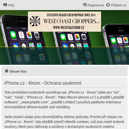
FAQ
Registrovat
Přihlásit se
Obsah fóra
iPhone.cz - fórum - Ochrana soukromí
Toto prohlášení podrobně vysvětluje jak „iPhone.cz - fórum“ (dále jen “my”,
“nás”, “naše”, “iPhone.cz - fórum”, “https://forum.iphone.cz”) a phpBB („phpBB
software“, „www.phpbb.com“, „phpBB Limited“) používá jakékoliv informace
shromážděné během každé vaší návštěvy.
Vaše osobní údaje jsou shromážděny dvěma způsoby. Prvním při vstupu na
„iPhone.cz - fórum“, kdy phpBB vytvoří několik cookies, což jsou malé textové
soubory, které jsou stáhnuty a uloženy v dočasných souborech vašeho