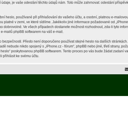
je, je vaše odeslání těchto údajů nám. Toto může zahrnovat: odeslání příspěvků 
í heslo, používané při přihlašování do vašeho účtu, a osobní, platnou e-mailovou
ou platné v zemi, ve které sídlíme. Jakékoliv jiné informace požadované od „iPho
ebo dobrovolné. Ve všech případech dostanete možnost rozhodnout, zda-li tyto inf
h e-mailů phpBB softwarem na váš e-mail.
o bezpečnosti. Přesto není doporučeno používat stejné heslo na dalších stránkách.
ípadě nebude nikdo spojený s „iPhone.cz - fórum“, phpBB nebo jiné, třetí strany, p
é heslo“ poskytovanou phpBB softwarem. Tento proces po vás bude žádat zadaní v
 přihlásit ke svému účtu.