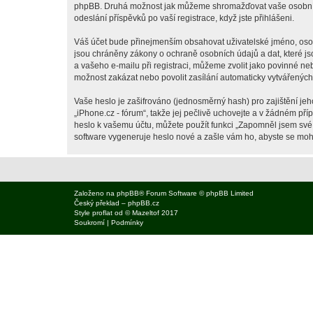
phpBB. Druhá možnost jak můžeme shromažďovat vaše osobní úda
odeslání příspěvků po vaší registrace, když jste přihlášeni.
Váš účet bude přinejmenším obsahovat uživatelské jméno, osobn
jsou chráněny zákony o ochraně osobních údajů a dat, které js
a vašeho e-mailu při registraci, můžeme zvolit jako povinné n
možnost zakázat nebo povolit zasílání automaticky vytvářenýc
Vaše heslo je zašifrováno (jednosměrný hash) pro zajištění jeh
„iPhone.cz - fórum“, takže jej pečlivě uchovejte a v žádném př
heslo k vašemu účtu, můžete použít funkci „Zapomněl jsem sv
software vygeneruje heslo nové a zašle vám ho, abyste se mohli
Založeno na
phpBB
® Forum Software © phpBB Limited
Český překlad –
phpBB.cz
Style
proflat
od ©
Mazeltof
2017
Soukromí
|
Podmínky