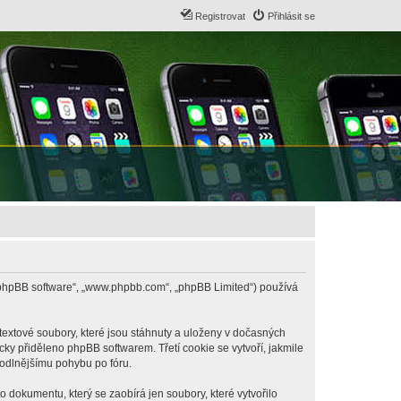
Registrovat
Přihlásit se
B („phpBB software“, „www.phpbb.com“, „phpBB Limited“) používá
textové soubory, které jsou stáhnuty a uloženy v dočasných
cky přiděleno phpBB softwarem. Třetí cookie se vytvoří, jakmile
hodlnějšímu pohybu po fóru.
 dokumentu, který se zaobírá jen soubory, které vytvořilo