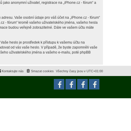
jako anonymní uživatel, registrace na „iPhone.cz - fórum“ a
 adresu. Vaše osobní údaje pro váš účet na „iPhone.cz - fórum“
ne.cz - fórum“ kromě vašeho uživatelského jména, vašeho hesla
ormace budou veřejně zobrazitelné. Dále ve vašem účtu máte
 Vaše heslo je prostředek k přístupu k vašemu účtu na
ožadovat od vás vaše heslo. V případě, že byste zapomněli vaše
ašeho uživatelského jména a vašeho e-mailu, poté phpBB
Kontaktujte nás
Smazat cookies
Všechny časy jsou v
UTC+01:00