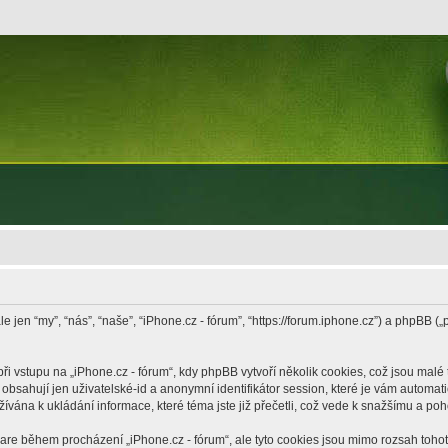
le jen “my”, “nás”, “naše”, “iPhone.cz - fórum”, “https://forum.iphone.cz”) a phpB
vstupu na „iPhone.cz - fórum“, kdy phpBB vytvoří několik cookies, což jsou malé 
bsahují jen uživatelské-id a anonymní identifikátor session, které je vám automati
žívána k ukládání informace, které téma jste již přečetli, což vede k snažšímu a po
ware během procházení „iPhone.cz - fórum“, ale tyto cookies jsou mimo rozsah tohoto