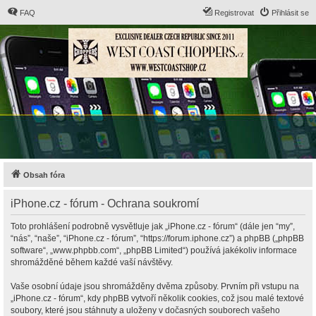
FAQ
Registrovat
Přihlásit se
Obsah fóra
iPhone.cz - fórum - Ochrana soukromí
Toto prohlášení podrobně vysvětluje jak „iPhone.cz - fórum“ (dále jen “my”,
“nás”, “naše”, “iPhone.cz - fórum”, “https://forum.iphone.cz”) a phpBB („phpBB
software“, „www.phpbb.com“, „phpBB Limited“) používá jakékoliv informace
shromážděné během každé vaší návštěvy.
Vaše osobní údaje jsou shromážděny dvěma způsoby. Prvním při vstupu na
„iPhone.cz - fórum“, kdy phpBB vytvoří několik cookies, což jsou malé textové
soubory, které jsou stáhnuty a uloženy v dočasných souborech vašeho