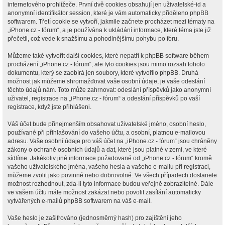
internetového prohlížeče. První dvě cookies obsahují jen uživatelské-id a
anonymní identifikátor session, které je vám automaticky přiděleno phpBB
softwarem. Třetí cookie se vytvoří, jakmile začnete procházet mezi tématy na
„iPhone.cz - fórum“, a je používána k ukládání informace, které téma jste již
přečetli, což vede k snažšímu a pohodlnějšímu pohybu po fóru.
Můžeme také vytvořit další cookies, které nepatří k phpBB software během
procházení „iPhone.cz - fórum“, ale tyto cookies jsou mimo rozsah tohoto
dokumentu, který se zaobírá jen soubory, které vytvořilo phpBB. Druhá
možnost jak můžeme shromažďovat vaše osobní údaje, je vaše odeslání
těchto údajů nám. Toto může zahrnovat: odeslání příspěvků jako anonymní
uživatel, registrace na „iPhone.cz - fórum“ a odeslání příspěvků po vaší
registrace, když jste přihlášeni.
Váš účet bude přinejmenším obsahovat uživatelské jméno, osobní heslo,
používané při přihlašování do vašeho účtu, a osobní, platnou e-mailovou
adresu. Vaše osobní údaje pro váš účet na „iPhone.cz - fórum“ jsou chráněny
zákony o ochraně osobních údajů a dat, které jsou platné v zemi, ve které
sídlíme. Jakékoliv jiné informace požadované od „iPhone.cz - fórum“ kromě
vašeho uživatelského jména, vašeho hesla a vašeho e-mailu při registraci,
můžeme zvolit jako povinné nebo dobrovolné. Ve všech případech dostanete
možnost rozhodnout, zda-li tyto informace budou veřejně zobrazitelné. Dále
ve vašem účtu máte možnost zakázat nebo povolit zasílání automaticky
vytvářených e-mailů phpBB softwarem na váš e-mail.
Vaše heslo je zašifrováno (jednosměrný hash) pro zajištění jeho