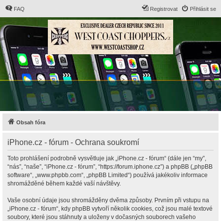
FAQ
Registrovat
Přihlásit se
Obsah fóra
iPhone.cz - fórum - Ochrana soukromí
Toto prohlášení podrobně vysvětluje jak „iPhone.cz - fórum“ (dále jen “my”,
“nás”, “naše”, “iPhone.cz - fórum”, “https://forum.iphone.cz”) a phpBB („phpBB
software“, „www.phpbb.com“, „phpBB Limited“) používá jakékoliv informace
shromážděné během každé vaší návštěvy.
Vaše osobní údaje jsou shromážděny dvěma způsoby. Prvním při vstupu na
„iPhone.cz - fórum“, kdy phpBB vytvoří několik cookies, což jsou malé textové
soubory, které jsou stáhnuty a uloženy v dočasných souborech vašeho