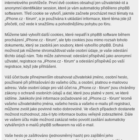
internetového prohlížeče. První dvě cookies obsahují jen uživatelské-id a
anonymní identifikátor session, které je vám automaticky přiděleno phpBB
softwarem. Třetí cookie se vytvoří, jakmile začnete procházet mezi tématy na
„iPhone.cz - fórum“, a je používána k ukládání informace, které téma jste již
přečetli, což vede k snažšímu a pohodlnějšímu pohybu po fóru.
Můžeme také vytvořit další cookies, které nepatří k phpBB software během
procházení „iPhone.cz - fórum“, ale tyto cookies jsou mimo rozsah tohoto
dokumentu, který se zaobírá jen soubory, které vytvořilo phpBB. Druhá
možnost jak můžeme shromažďovat vaše osobní údaje, je vaše odeslání
těchto údajů nám. Toto může zahrnovat: odeslání příspěvků jako anonymní
uživatel, registrace na „iPhone.cz - fórum“ a odeslání příspěvků po vaší
registrace, když jste přihlášeni.
Váš účet bude přinejmenším obsahovat uživatelské jméno, osobní heslo,
používané při přihlašování do vašeho účtu, a osobní, platnou e-mailovou
adresu. Vaše osobní údaje pro váš účet na „iPhone.cz - fórum“ jsou chráněny
zákony o ochraně osobních údajů a dat, které jsou platné v zemi, ve které
sídlíme. Jakékoliv jiné informace požadované od „iPhone.cz - fórum“ kromě
vašeho uživatelského jména, vašeho hesla a vašeho e-mailu při registraci,
můžeme zvolit jako povinné nebo dobrovolné. Ve všech případech dostanete
možnost rozhodnout, zda-li tyto informace budou veřejně zobrazitelné. Dále
ve vašem účtu máte možnost zakázat nebo povolit zasílání automaticky
vytvářených e-mailů phpBB softwarem na váš e-mail.
Vaše heslo je zašifrováno (jednosměrný hash) pro zajištění jeho