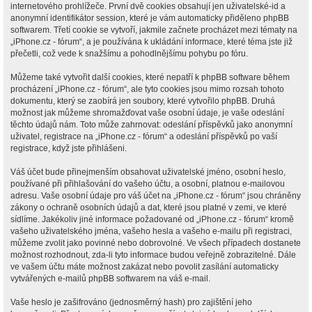
internetového prohlížeče. První dvě cookies obsahují jen uživatelské-id a
anonymní identifikátor session, které je vám automaticky přiděleno phpBB
softwarem. Třetí cookie se vytvoří, jakmile začnete procházet mezi tématy na
„iPhone.cz - fórum“, a je používána k ukládání informace, které téma jste již
přečetli, což vede k snažšímu a pohodlnějšímu pohybu po fóru.
Můžeme také vytvořit další cookies, které nepatří k phpBB software během
procházení „iPhone.cz - fórum“, ale tyto cookies jsou mimo rozsah tohoto
dokumentu, který se zaobírá jen soubory, které vytvořilo phpBB. Druhá
možnost jak můžeme shromažďovat vaše osobní údaje, je vaše odeslání
těchto údajů nám. Toto může zahrnovat: odeslání příspěvků jako anonymní
uživatel, registrace na „iPhone.cz - fórum“ a odeslání příspěvků po vaší
registrace, když jste přihlášeni.
Váš účet bude přinejmenším obsahovat uživatelské jméno, osobní heslo,
používané při přihlašování do vašeho účtu, a osobní, platnou e-mailovou
adresu. Vaše osobní údaje pro váš účet na „iPhone.cz - fórum“ jsou chráněny
zákony o ochraně osobních údajů a dat, které jsou platné v zemi, ve které
sídlíme. Jakékoliv jiné informace požadované od „iPhone.cz - fórum“ kromě
vašeho uživatelského jména, vašeho hesla a vašeho e-mailu při registraci,
můžeme zvolit jako povinné nebo dobrovolné. Ve všech případech dostanete
možnost rozhodnout, zda-li tyto informace budou veřejně zobrazitelné. Dále
ve vašem účtu máte možnost zakázat nebo povolit zasílání automaticky
vytvářených e-mailů phpBB softwarem na váš e-mail.
Vaše heslo je zašifrováno (jednosměrný hash) pro zajištění jeho