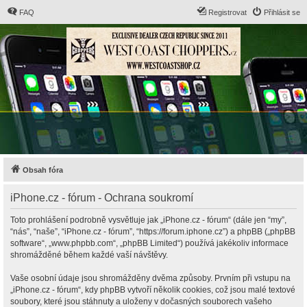
FAQ
Registrovat
Přihlásit se
Obsah fóra
iPhone.cz - fórum - Ochrana soukromí
Toto prohlášení podrobně vysvětluje jak „iPhone.cz - fórum“ (dále jen “my”,
“nás”, “naše”, “iPhone.cz - fórum”, “https://forum.iphone.cz”) a phpBB („phpBB
software“, „www.phpbb.com“, „phpBB Limited“) používá jakékoliv informace
shromážděné během každé vaší návštěvy.
Vaše osobní údaje jsou shromážděny dvěma způsoby. Prvním při vstupu na
„iPhone.cz - fórum“, kdy phpBB vytvoří několik cookies, což jsou malé textové
soubory, které jsou stáhnuty a uloženy v dočasných souborech vašeho