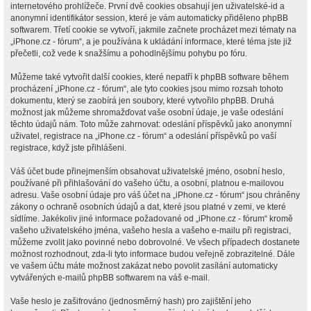
internetového prohlížeče. První dvě cookies obsahují jen uživatelské-id a
anonymní identifikátor session, které je vám automaticky přiděleno phpBB
softwarem. Třetí cookie se vytvoří, jakmile začnete procházet mezi tématy na
„iPhone.cz - fórum“, a je používána k ukládání informace, které téma jste již
přečetli, což vede k snažšímu a pohodlnějšímu pohybu po fóru.
Můžeme také vytvořit další cookies, které nepatří k phpBB software během
procházení „iPhone.cz - fórum“, ale tyto cookies jsou mimo rozsah tohoto
dokumentu, který se zaobírá jen soubory, které vytvořilo phpBB. Druhá
možnost jak můžeme shromažďovat vaše osobní údaje, je vaše odeslání
těchto údajů nám. Toto může zahrnovat: odeslání příspěvků jako anonymní
uživatel, registrace na „iPhone.cz - fórum“ a odeslání příspěvků po vaší
registrace, když jste přihlášeni.
Váš účet bude přinejmenším obsahovat uživatelské jméno, osobní heslo,
používané při přihlašování do vašeho účtu, a osobní, platnou e-mailovou
adresu. Vaše osobní údaje pro váš účet na „iPhone.cz - fórum“ jsou chráněny
zákony o ochraně osobních údajů a dat, které jsou platné v zemi, ve které
sídlíme. Jakékoliv jiné informace požadované od „iPhone.cz - fórum“ kromě
vašeho uživatelského jména, vašeho hesla a vašeho e-mailu při registraci,
můžeme zvolit jako povinné nebo dobrovolné. Ve všech případech dostanete
možnost rozhodnout, zda-li tyto informace budou veřejně zobrazitelné. Dále
ve vašem účtu máte možnost zakázat nebo povolit zasílání automaticky
vytvářených e-mailů phpBB softwarem na váš e-mail.
Vaše heslo je zašifrováno (jednosměrný hash) pro zajištění jeho