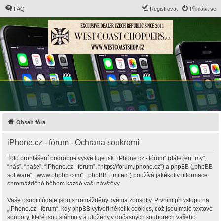
FAQ
Registrovat
Přihlásit se
Obsah fóra
iPhone.cz - fórum - Ochrana soukromí
Toto prohlášení podrobně vysvětluje jak „iPhone.cz - fórum“ (dále jen “my”,
“nás”, “naše”, “iPhone.cz - fórum”, “https://forum.iphone.cz”) a phpBB („phpBB
software“, „www.phpbb.com“, „phpBB Limited“) používá jakékoliv informace
shromážděné během každé vaší návštěvy.
Vaše osobní údaje jsou shromážděny dvěma způsoby. Prvním při vstupu na
„iPhone.cz - fórum“, kdy phpBB vytvoří několik cookies, což jsou malé textové
soubory, které jsou stáhnuty a uloženy v dočasných souborech vašeho