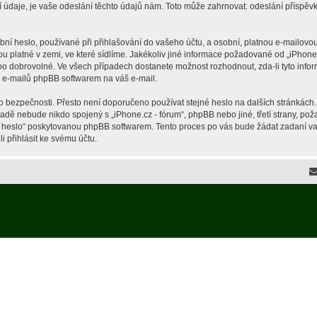
je, je vaše odeslání těchto údajů nám. Toto může zahrnovat: odeslání příspěvků 
í heslo, používané při přihlašování do vašeho účtu, a osobní, platnou e-mailovou
ou platné v zemi, ve které sídlíme. Jakékoliv jiné informace požadované od „iPho
ebo dobrovolné. Ve všech případech dostanete možnost rozhodnout, zda-li tyto inf
h e-mailů phpBB softwarem na váš e-mail.
o bezpečnosti. Přesto není doporučeno používat stejné heslo na dalších stránkách.
ípadě nebude nikdo spojený s „iPhone.cz - fórum“, phpBB nebo jiné, třetí strany, p
é heslo“ poskytovanou phpBB softwarem. Tento proces po vás bude žádat zadaní v
 přihlásit ke svému účtu.