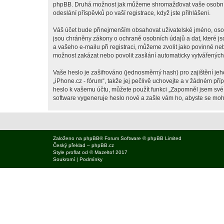
phpBB. Druhá možnost jak můžeme shromažďovat vaše osobní úda
odeslání příspěvků po vaší registrace, když jste přihlášeni.
Váš účet bude přinejmenším obsahovat uživatelské jméno, osobn
jsou chráněny zákony o ochraně osobních údajů a dat, které js
a vašeho e-mailu při registraci, můžeme zvolit jako povinné n
možnost zakázat nebo povolit zasílání automaticky vytvářenýc
Vaše heslo je zašifrováno (jednosměrný hash) pro zajištění jeh
„iPhone.cz - fórum“, takže jej pečlivě uchovejte a v žádném př
heslo k vašemu účtu, můžete použít funkci „Zapomněl jsem sv
software vygeneruje heslo nové a zašle vám ho, abyste se mohli
Založeno na
phpBB
® Forum Software © phpBB Limited
Český překlad –
phpBB.cz
Style
proflat
od ©
Mazeltof
2017
Soukromí
|
Podmínky