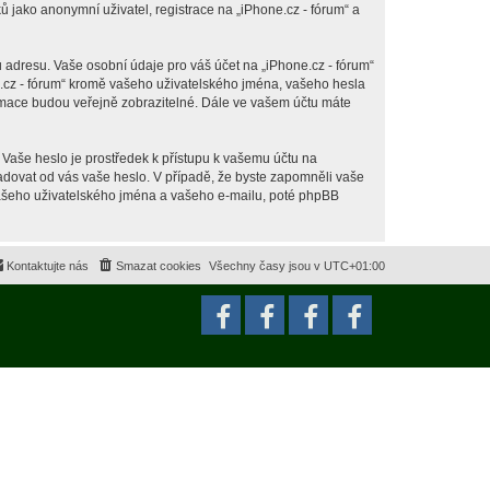
jako anonymní uživatel, registrace na „iPhone.cz - fórum“ a
 adresu. Vaše osobní údaje pro váš účet na „iPhone.cz - fórum“
ne.cz - fórum“ kromě vašeho uživatelského jména, vašeho hesla
ormace budou veřejně zobrazitelné. Dále ve vašem účtu máte
 Vaše heslo je prostředek k přístupu k vašemu účtu na
ožadovat od vás vaše heslo. V případě, že byste zapomněli vaše
ašeho uživatelského jména a vašeho e-mailu, poté phpBB
Kontaktujte nás
Smazat cookies
Všechny časy jsou v
UTC+01:00