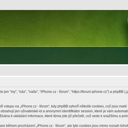
le jen “my”, “nás”, “naše”, “iPhone.cz - fórum”, “https://forum.iphone.cz”) a phpB
vstupu na „iPhone.cz - fórum“, kdy phpBB vytvoří několik cookies, což jsou malé 
bsahují jen uživatelské-id a anonymní identifikátor session, které je vám automati
žívána k ukládání informace, které téma jste již přečetli, což vede k snažšímu a po
ware během procházení „iPhone.cz - fórum“, ale tyto cookies jsou mimo rozsah tohoto