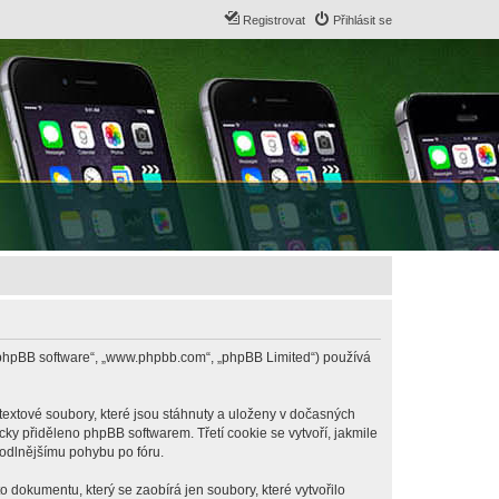
Registrovat
Přihlásit se
B („phpBB software“, „www.phpbb.com“, „phpBB Limited“) používá
textové soubory, které jsou stáhnuty a uloženy v dočasných
cky přiděleno phpBB softwarem. Třetí cookie se vytvoří, jakmile
hodlnějšímu pohybu po fóru.
 dokumentu, který se zaobírá jen soubory, které vytvořilo