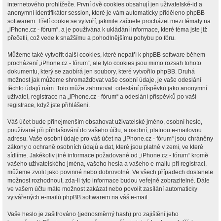
internetového prohlížeče. První dvě cookies obsahují jen uživatelské-id a
anonymní identifikátor session, které je vám automaticky přiděleno phpBB
softwarem. Třetí cookie se vytvoří, jakmile začnete procházet mezi tématy na
„iPhone.cz - fórum“, a je používána k ukládání informace, které téma jste již
přečetli, což vede k snažšímu a pohodlnějšímu pohybu po fóru.
Můžeme také vytvořit další cookies, které nepatří k phpBB software během
procházení „iPhone.cz - fórum“, ale tyto cookies jsou mimo rozsah tohoto
dokumentu, který se zaobírá jen soubory, které vytvořilo phpBB. Druhá
možnost jak můžeme shromažďovat vaše osobní údaje, je vaše odeslání
těchto údajů nám. Toto může zahrnovat: odeslání příspěvků jako anonymní
uživatel, registrace na „iPhone.cz - fórum“ a odeslání příspěvků po vaší
registrace, když jste přihlášeni.
Váš účet bude přinejmenším obsahovat uživatelské jméno, osobní heslo,
používané při přihlašování do vašeho účtu, a osobní, platnou e-mailovou
adresu. Vaše osobní údaje pro váš účet na „iPhone.cz - fórum“ jsou chráněny
zákony o ochraně osobních údajů a dat, které jsou platné v zemi, ve které
sídlíme. Jakékoliv jiné informace požadované od „iPhone.cz - fórum“ kromě
vašeho uživatelského jména, vašeho hesla a vašeho e-mailu při registraci,
můžeme zvolit jako povinné nebo dobrovolné. Ve všech případech dostanete
možnost rozhodnout, zda-li tyto informace budou veřejně zobrazitelné. Dále
ve vašem účtu máte možnost zakázat nebo povolit zasílání automaticky
vytvářených e-mailů phpBB softwarem na váš e-mail.
Vaše heslo je zašifrováno (jednosměrný hash) pro zajištění jeho