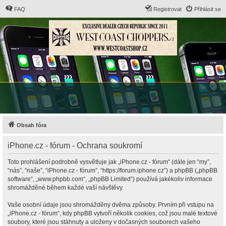
FAQ
Registrovat
Přihlásit se
Obsah fóra
iPhone.cz - fórum - Ochrana soukromí
Toto prohlášení podrobně vysvětluje jak „iPhone.cz - fórum“ (dále jen “my”,
“nás”, “naše”, “iPhone.cz - fórum”, “https://forum.iphone.cz”) a phpBB („phpBB
software“, „www.phpbb.com“, „phpBB Limited“) používá jakékoliv informace
shromážděné během každé vaší návštěvy.
Vaše osobní údaje jsou shromážděny dvěma způsoby. Prvním při vstupu na
„iPhone.cz - fórum“, kdy phpBB vytvoří několik cookies, což jsou malé textové
soubory, které jsou stáhnuty a uloženy v dočasných souborech vašeho