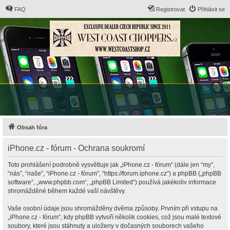
FAQ
Registrovat
Přihlásit se
Obsah fóra
iPhone.cz - fórum - Ochrana soukromí
Toto prohlášení podrobně vysvětluje jak „iPhone.cz - fórum“ (dále jen “my”,
“nás”, “naše”, “iPhone.cz - fórum”, “https://forum.iphone.cz”) a phpBB („phpBB
software“, „www.phpbb.com“, „phpBB Limited“) používá jakékoliv informace
shromážděné během každé vaší návštěvy.
Vaše osobní údaje jsou shromážděny dvěma způsoby. Prvním při vstupu na
„iPhone.cz - fórum“, kdy phpBB vytvoří několik cookies, což jsou malé textové
soubory, které jsou stáhnuty a uloženy v dočasných souborech vašeho