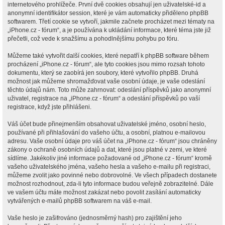
internetového prohlížeče. První dvě cookies obsahují jen uživatelské-id a
anonymní identifikátor session, které je vám automaticky přiděleno phpBB
softwarem. Třetí cookie se vytvoří, jakmile začnete procházet mezi tématy na
„iPhone.cz - fórum“, a je používána k ukládání informace, které téma jste již
přečetli, což vede k snažšímu a pohodlnějšímu pohybu po fóru.
Můžeme také vytvořit další cookies, které nepatří k phpBB software během
procházení „iPhone.cz - fórum“, ale tyto cookies jsou mimo rozsah tohoto
dokumentu, který se zaobírá jen soubory, které vytvořilo phpBB. Druhá
možnost jak můžeme shromažďovat vaše osobní údaje, je vaše odeslání
těchto údajů nám. Toto může zahrnovat: odeslání příspěvků jako anonymní
uživatel, registrace na „iPhone.cz - fórum“ a odeslání příspěvků po vaší
registrace, když jste přihlášeni.
Váš účet bude přinejmenším obsahovat uživatelské jméno, osobní heslo,
používané při přihlašování do vašeho účtu, a osobní, platnou e-mailovou
adresu. Vaše osobní údaje pro váš účet na „iPhone.cz - fórum“ jsou chráněny
zákony o ochraně osobních údajů a dat, které jsou platné v zemi, ve které
sídlíme. Jakékoliv jiné informace požadované od „iPhone.cz - fórum“ kromě
vašeho uživatelského jména, vašeho hesla a vašeho e-mailu při registraci,
můžeme zvolit jako povinné nebo dobrovolné. Ve všech případech dostanete
možnost rozhodnout, zda-li tyto informace budou veřejně zobrazitelné. Dále
ve vašem účtu máte možnost zakázat nebo povolit zasílání automaticky
vytvářených e-mailů phpBB softwarem na váš e-mail.
Vaše heslo je zašifrováno (jednosměrný hash) pro zajištění jeho