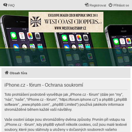
FAQ
Registrovat
Přihlásit se
Obsah fóra
iPhone.cz - fórum - Ochrana soukromí
Toto prohlášení podrobně vysvětluje jak „iPhone.cz - fórum“ (dále jen “my”,
“nás”, “naše”, “iPhone.cz - fórum”, “https://forum.iphone.cz”) a phpBB („phpBB
software“, „www.phpbb.com“, „phpBB Limited“) používá jakékoliv informace
shromážděné během každé vaší návštěvy.
Vaše osobní údaje jsou shromážděny dvěma způsoby. Prvním při vstupu na
„iPhone.cz - fórum“, kdy phpBB vytvoří několik cookies, což jsou malé textové
soubory, které jsou stáhnuty a uloženy v dočasných souborech vašeho