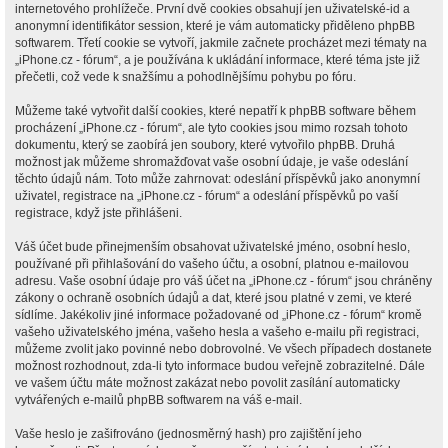
internetového prohlížeče. První dvě cookies obsahují jen uživatelské-id a
anonymní identifikátor session, které je vám automaticky přiděleno phpBB
softwarem. Třetí cookie se vytvoří, jakmile začnete procházet mezi tématy na
„iPhone.cz - fórum“, a je používána k ukládání informace, které téma jste již
přečetli, což vede k snažšímu a pohodlnějšímu pohybu po fóru.
Můžeme také vytvořit další cookies, které nepatří k phpBB software během
procházení „iPhone.cz - fórum“, ale tyto cookies jsou mimo rozsah tohoto
dokumentu, který se zaobírá jen soubory, které vytvořilo phpBB. Druhá
možnost jak můžeme shromažďovat vaše osobní údaje, je vaše odeslání
těchto údajů nám. Toto může zahrnovat: odeslání příspěvků jako anonymní
uživatel, registrace na „iPhone.cz - fórum“ a odeslání příspěvků po vaší
registrace, když jste přihlášeni.
Váš účet bude přinejmenším obsahovat uživatelské jméno, osobní heslo,
používané při přihlašování do vašeho účtu, a osobní, platnou e-mailovou
adresu. Vaše osobní údaje pro váš účet na „iPhone.cz - fórum“ jsou chráněny
zákony o ochraně osobních údajů a dat, které jsou platné v zemi, ve které
sídlíme. Jakékoliv jiné informace požadované od „iPhone.cz - fórum“ kromě
vašeho uživatelského jména, vašeho hesla a vašeho e-mailu při registraci,
můžeme zvolit jako povinné nebo dobrovolné. Ve všech případech dostanete
možnost rozhodnout, zda-li tyto informace budou veřejně zobrazitelné. Dále
ve vašem účtu máte možnost zakázat nebo povolit zasílání automaticky
vytvářených e-mailů phpBB softwarem na váš e-mail.
Vaše heslo je zašifrováno (jednosměrný hash) pro zajištění jeho