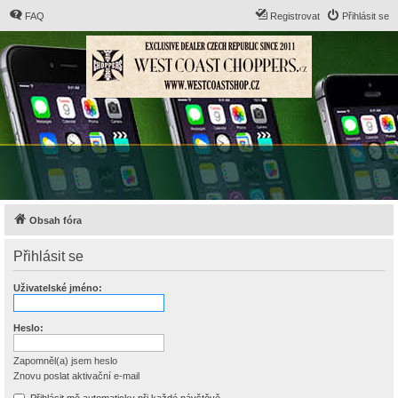
FAQ
Registrovat
Přihlásit se
Obsah fóra
Přihlásit se
Uživatelské jméno:
Heslo:
Zapomněl(a) jsem heslo
Znovu poslat aktivační e-mail