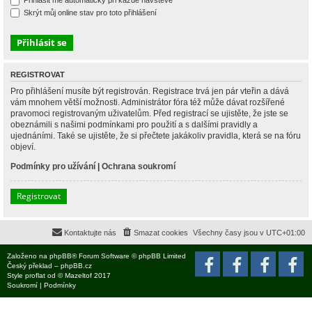
Přihlásit mě automaticky při každé návštěvě
Skrýt můj online stav pro toto přihlášení
REGISTROVAT
Pro přihlášení musíte být registrován. Registrace trvá jen pár vteřin a dává
vám mnohem větší možnosti. Administrátor fóra též může dávat rozšířené
pravomoci registrovaným uživatelům. Před registrací se ujistěte, že jste se
obeznámili s našimi podmínkami pro použití a s dalšími pravidly a
ujednáními. Také se ujistěte, že si přečtete jakákoliv pravidla, která se na fóru
objeví.
Podmínky pro užívání
|
Ochrana soukromí
Registrovat
Kontaktujte nás
Smazat cookies
Všechny časy jsou v
UTC+01:00
Založeno na
phpBB
® Forum Software © phpBB Limited
Český překlad –
phpBB.cz
Style
proflat
od ©
Mazeltof
2017
Soukromí
|
Podmínky