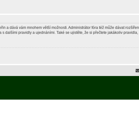
 vteřin a dává vám mnohem větší možnosti. Administrátor fóra též může dávat rozšíře
 s dalšími pravidly a ujednáními. Také se ujistěte, že si přečtete jakákoliv pravidla, 