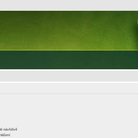
ždé návštěvě
hlášení