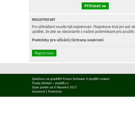
REGISTROVAT
Pro přihlášení musíte být registrován. Registrace trvá jen pár
ujistěte, že jste se obeznámili s našimi podmínkami pro použití a
Podmínky pro užívání
|
Ochrana soukromí
Registrovat
Založeno na
phpBB
® Forum Software © phpBB Limited
Český překlad –
phpBB.cz
Style
proflat
od ©
Mazeltof
2017
Soukromí
|
Podmínky