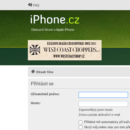
FAQ
Diskuzní fórum o Apple iPhone
Obsah fóra
Přihlásit se
Uživatelské jméno:
Heslo:
Zapomněl(a) jsem heslo
Znovu poslat aktivační e-mail
Přihlásit mě automaticky při ka
Skrýt můj online stav pro toto při